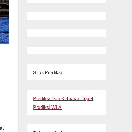
Situs Prediksi
Prediksi Dan Keluaran Togel
Prediksi WLA
at