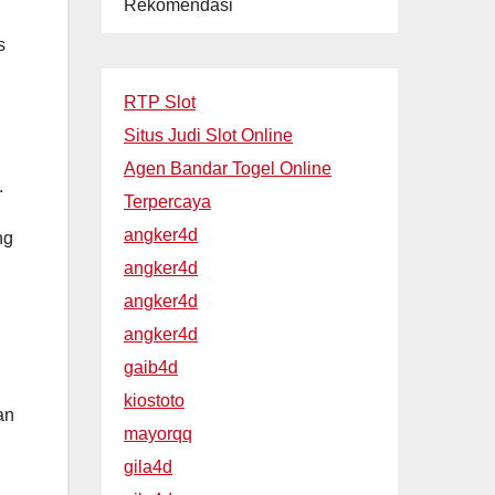
Rekomendasi
s
RTP Slot
Situs Judi Slot Online
Agen Bandar Togel Online
.
Terpercaya
an
gker4d
ng
angker4d
angker4d
angker4d
gaib4d
kiostoto
an
mayorqq
gila4d