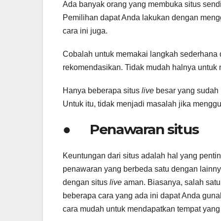
Ada banyak orang yang membuka situs sen
Pemilihan dapat Anda lakukan dengan menggun
cara ini juga.
Cobalah untuk memakai langkah sederhana 
rekomendasikan. Tidak mudah halnya untuk 
Hanya beberapa situs
live
besar yang sudah 
Untuk itu, tidak menjadi masalah jika menggu
● Penawaran situs
Keuntungan dari situs adalah hal yang pent
penawaran yang berbeda satu dengan lainny
dengan situs
live
aman. Biasanya, salah sa
beberapa cara yang ada ini dapat Anda guna
cara mudah untuk mendapatkan tempat yang 