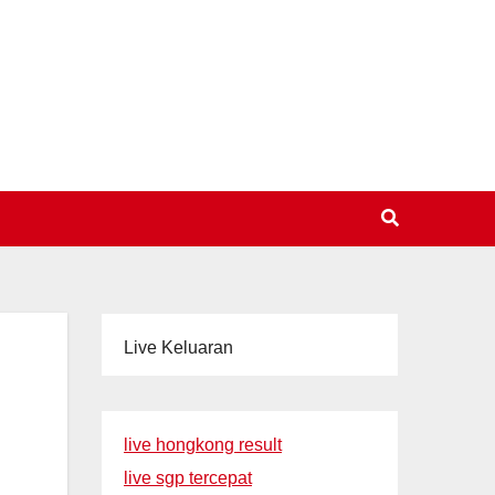
Live Keluaran
live hongkong result
live sgp tercepat