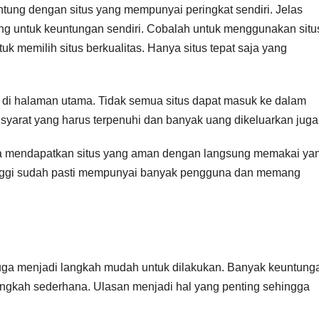
ung dengan situs yang mempunyai peringkat sendiri. Jelas
ing untuk keuntungan sendiri. Cobalah untuk menggunakan situ
uk memilih situs berkualitas. Hanya situs tepat saja yang
 di halaman utama. Tidak semua situs dapat masuk ke dalam
yarat yang harus terpenuhi dan banyak uang dikeluarkan juga
a mendapatkan situs yang aman dengan langsung memakai ya
 tinggi sudah pasti mempunyai banyak pengguna dan memang
juga menjadi langkah mudah untuk dilakukan. Banyak keuntung
gkah sederhana. Ulasan menjadi hal yang penting sehingga