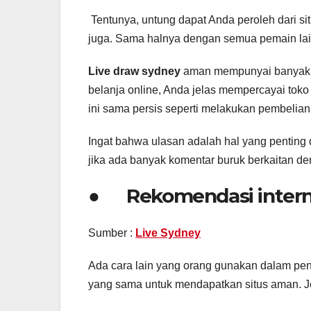
Tentunya, untung dapat Anda peroleh dari s
juga. Sama halnya dengan semua pemain lai
Live draw sydney
aman mempunyai banyak ko
belanja online, Anda jelas mempercayai tok
ini sama persis seperti melakukan pembelia
Ingat bahwa ulasan adalah hal yang penting 
jika ada banyak komentar buruk berkaitan de
● Rekomendasi inter
Sumber :
Live Sydney
Ada cara lain yang orang gunakan dalam pen
yang sama untuk mendapatkan situs aman. Je