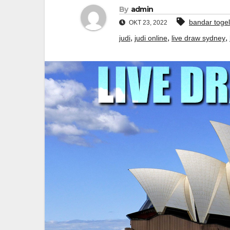
By
admin
bandar togel
OKT 23, 2022
,
,
,
judi
judi online
live draw sydney