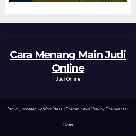
Cara Menang Main Judi
Online
Judi Online
Proudly powered by WordPress
|
Theme: News Way by
Themeansar
.
Home