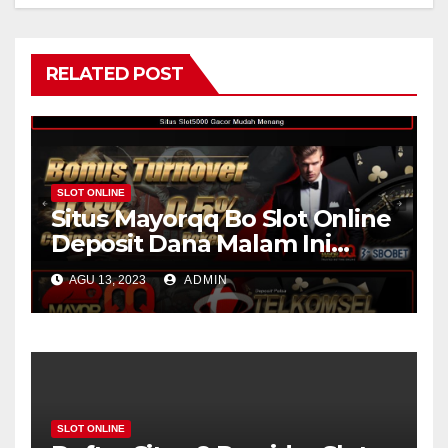
RELATED POST
SLOT ONLINE
Situs Mayorqq Bo Slot Online
Deposit Dana Malam Ini
Terbaik
AGU 13, 2023
ADMIN
SLOT ONLINE