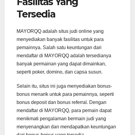
Fasilitas Yang
Tersedia
MAYORQQ adalah situs judi online yang
menyediakan banyak fasilitas untuk para
pemainnya. Salah satu keuntungan dari
mendaftar di MAYORQQ adalah tersedianya
banyak permainan yang dapat dimainkan,
seperti poker, domino, dan capsa susun.
Selain itu, situs ini juga menyediakan bonus-
bonus menarik untuk para pemainnya, seperti
bonus deposit dan bonus referral. Dengan
mendaftar di MAYORQQ, para pemain dapat
menikmati pengalaman bermain judi yang
menyenangkan dan mendapatkan keuntungan
dari bonus-bonus yang tersedia.