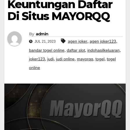
Keuntungan Daftar
Di Situs MAYORQQ
By
admin
,
,
agen joker
agen joker123
JUL 21, 2023
,
,
,
bandar togel online
daftar slot
indohasilkeluaran
,
,
,
,
,
joker123
judi
judi online
mayorqq
togel
togel
online