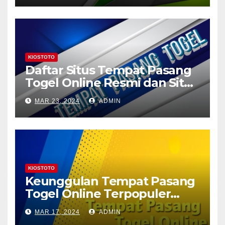
KIOSTOTO
Daftar Situs Tempat Pasang
Togel Online Resmi dan Situs
Toto Terpercaya dengan
MAR 23, 2024
ADMIN
Permainan Judi Online
Terlengkap
KIOSTOTO
Keunggulan Tempat Pasang
Togel Online Terpopuler
2024
MAR 17, 2024
ADMIN