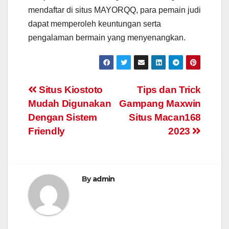
mendaftar di situs MAYORQQ, para pemain judi
dapat memperoleh keuntungan serta
pengalaman bermain yang menyenangkan.
Navigasi
Situs Kiostoto
Tips dan Trick
Mudah Digunakan
Gampang Maxwin
pos
Dengan Sistem
Situs Macan168
Friendly
2023
By
admin