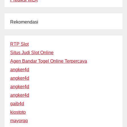
Rekomendasi
RTP Slot
Situs Judi Slot Online
Agen Bandar Togel Online Terpercaya
an
gker4d
angker4d
angker4d
angker4d
gaib4d
kiostoto
mayorqq