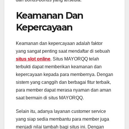
Keamanan Dan
Kepercayaan
Keamanan dan kepercayaan adalah faktor
yang sangat penting saat mendaftar di sebuah
situs slot online
. Situs MAYORQQ telah
terbukti dapat memberikan keamanan dan
kepercayaan kepada para membernya. Dengan
sistem yang canggih dan berbagai fitur terbaik,
para member dapat merasa nyaman dan aman
saat bermain di situs MAYORQQ.
Selain itu, adanya layanan customer service
yang siap sedia membantu para member juga
menjadi nilai tambah bagi situs ini. Dengan