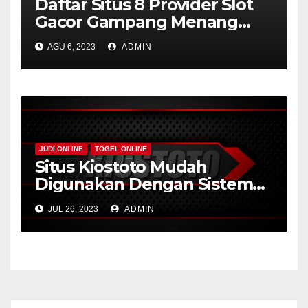
Daftar Situs 8 Provider Slot
Gacor Gampang Menang
Hari Ini di Kiostoto
AGU 6, 2023
ADMIN
JUDI ONLINE
TOGEL ONLINE
Situs Kiostoto Mudah
Digunakan Dengan Sistem
Friendly
JUL 26, 2023
ADMIN