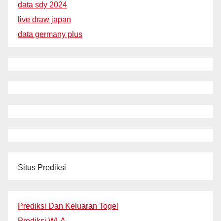
data sdy 2024
live draw japan
data germany plus
Situs Prediksi
Prediksi Dan Keluaran Togel
Prediksi WLA