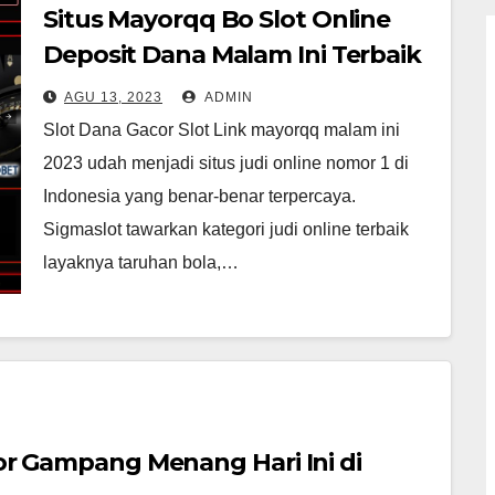
Situs Mayorqq Bo Slot Online
Deposit Dana Malam Ini Terbaik
AGU 13, 2023
ADMIN
Slot Dana Gacor Slot Link mayorqq malam ini
2023 udah menjadi situs judi online nomor 1 di
Indonesia yang benar-benar terpercaya.
Sigmaslot tawarkan kategori judi online terbaik
layaknya taruhan bola,…
cor Gampang Menang Hari Ini di