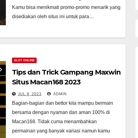
Kamu bisa menikmati promo-promo menarik yang
disediakan oleh situs ini untuk para…
SLOT ONLINE
Tips dan Trick Gampang Maxwin
Situs Macan168 2023
JUL 9, 2023
ADMIN
Bagian-bagian dan bettor kita mampu bermain
bersama dengan nyaman dan aman 100% di
Macan168. Tidak cuma menambahkan
permainan yang banyak variasi namun kamu