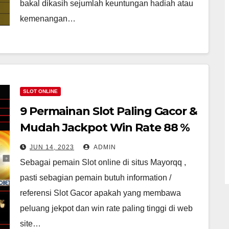
bakal dikasih sejumlah keuntungan hadiah atau
kemenangan…
SLOT ONLINE
9 Permainan Slot Paling Gacor &
Mudah Jackpot Win Rate 88 %
JUN 14, 2023
ADMIN
Sebagai pemain Slot online di situs Mayorqq ,
pasti sebagian pemain butuh information /
referensi Slot Gacor apakah yang membawa
peluang jekpot dan win rate paling tinggi di web
site…