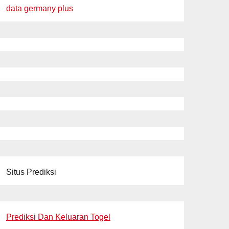
data germany plus
Situs Prediksi
Prediksi Dan Keluaran Togel