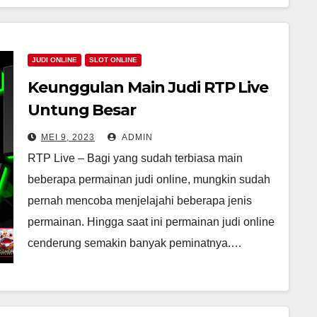
JUDI ONLINE
SLOT ONLINE
Keunggulan Main Judi RTP Live
Untung Besar
MEI 9, 2023
ADMIN
RTP Live – Bagi yang sudah terbiasa main
beberapa permainan judi online, mungkin sudah
pernah mencoba menjelajahi beberapa jenis
permainan. Hingga saat ini permainan judi online
cenderung semakin banyak peminatnya.…