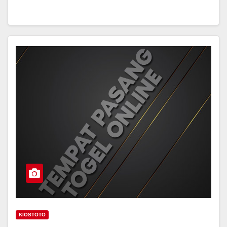
KIOSTOTO