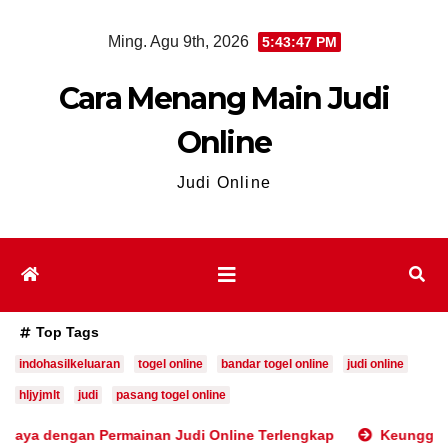
Skip
Ming. Agu 9th, 2026
5:43:48 PM
to
content
Cara Menang Main Judi
Online
Judi Online
Top Tags
indohasilkeluaran
togel online
bandar togel online
judi online
hljyjmlt
judi
pasang togel online
 Permainan Judi Online Terlengkap
Keunggulan Tempat Pasa