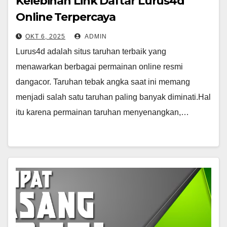
Kelebihan Link Daftar Lurus4d
Online Terpercaya
OKT 6, 2025
ADMIN
Lurus4d adalah situs taruhan terbaik yang
menawarkan berbagai permainan online resmi
dangacor. Taruhan tebak angka saat ini memang
menjadi salah satu taruhan paling banyak diminati.Hal
itu karena permainan taruhan menyenangkan,…