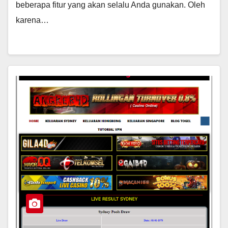
beberapa fitur yang akan selalu Anda gunakan. Oleh
karena…