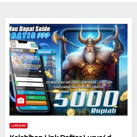
LURUS4D