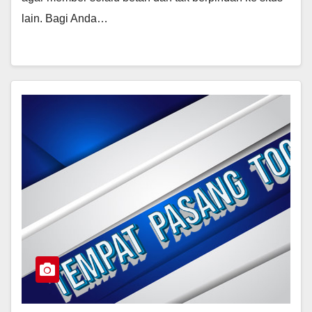
lain. Bagi Anda…