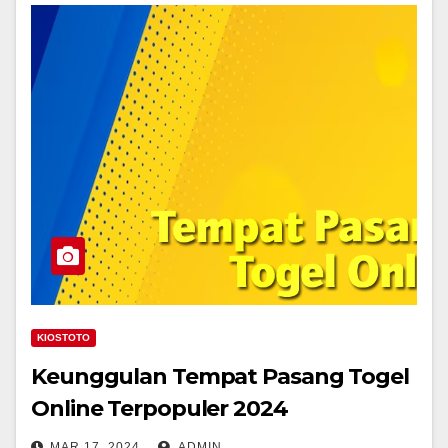
KIOSTOTO
Keunggulan Tempat Pasang Togel
Online Terpopuler 2024
MAR 17, 2024
ADMIN