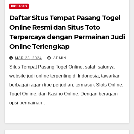
KIOSTOTO
Daftar Situs Tempat Pasang Togel
Online Resmi dan Situs Toto
Terpercaya dengan Permainan Judi
Online Terlengkap
MAR 23, 2024
ADMIN
Situs Tempat Pasang Togel Online, salah satunya
website judi online terpenting di Indonesia, tawarkan
berbagai ragam tipe perjudian, termasuk Slots Online,
Togel Online, dan Kasino Online. Dengan beragam
opsi permainan…