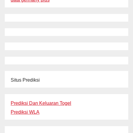
Situs Prediksi
Prediksi Dan Keluaran Togel
Prediksi WLA