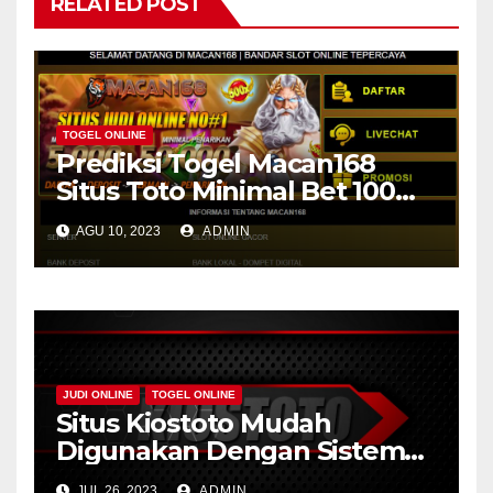
RELATED POST
TOGEL ONLINE
Prediksi Togel Macan168
Situs Toto Minimal Bet 100
Perak Terbaik Full Prize
AGU 10, 2023
ADMIN
JUDI ONLINE
TOGEL ONLINE
Situs Kiostoto Mudah
Digunakan Dengan Sistem
Friendly
JUL 26, 2023
ADMIN