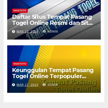
KIOSTOTO
Daftar Situs Tempat Pasang
Togel Online Resmi dan Situs
Toto Terpercaya dengan
MAR 23, 2024
ADMIN
Permainan Judi Online
Terlengkap
KIOSTOTO
Keunggulan Tempat Pasang
Togel Online Terpopuler
2024
MAR 17, 2024
ADMIN