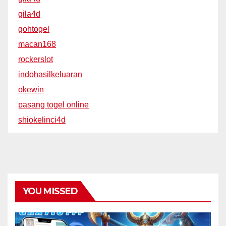
gila4d
gohtogel
macan168
rockerslot
indohasilkeluaran
okewin
pasang togel online
shiokelinci4d
YOU MISSED