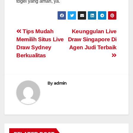
togel yang aman, ya.
Navigasi
Tips Mudah
Keunggulan Live
Memilih Situs Live
Draw Singapore Di
pos
Draw Sydney
Agen Judi Terbaik
Berkualitas
By
admin