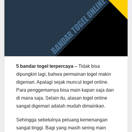
5 bandar togel terpercaya –
Tidak bisa
dipungkiri lagi, bahwa permainan togel makin
digemari. Apalagi sejak muncul togel online.
Para penggemarnya bisa main kapan saja dan
di mana saja. Selain itu, alasan togel online
sangat digemari adalah mudah dimainkan.
Sehingga sebetulnya peluang kemenangan
sangat tinggi. Bagi yang masih sering main