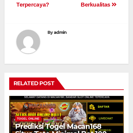
Terpercaya?
Berkualitas
By
admin
RELATED POST
TOGEL ONLINE
Prediksi Togel Macan168