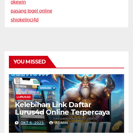
okewin
pasang togel online
shiokelinci4d
YOU MISSED
LURUS4D
Kelebihan Link Daftar
Lurus4d Online Terpercaya
OKT 6, 2025
ADMIN