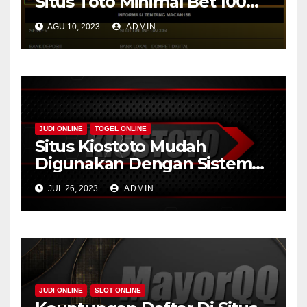
Situs Toto Minimal Bet 100
Perak Terbaik Full Prize
AGU 10, 2023
ADMIN
JUDI ONLINE
TOGEL ONLINE
Situs Kiostoto Mudah
Digunakan Dengan Sistem
Friendly
JUL 26, 2023
ADMIN
JUDI ONLINE
SLOT ONLINE