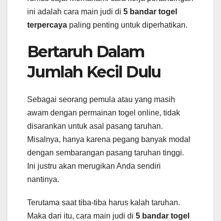
ini adalah cara main judi di
5 bandar togel
terpercaya
paling penting untuk diperhatikan.
Bertaruh Dalam
Jumlah Kecil Dulu
Sebagai seorang pemula atau yang masih
awam dengan permainan togel online, tidak
disarankan untuk asal pasang taruhan.
Misalnya, hanya karena pegang banyak modal
dengan sembarangan pasang taruhan tinggi.
Ini justru akan merugikan Anda sendiri
nantinya.
Terutama saat tiba-tiba harus kalah taruhan.
Maka dari itu, cara main judi di
5 bandar togel