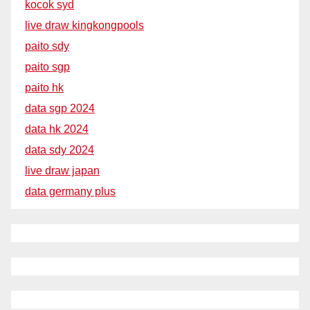
kocok syd
live draw kingkongpools
paito sdy
paito sgp
paito hk
data sgp 2024
data hk 2024
data sdy 2024
live draw japan
data germany plus