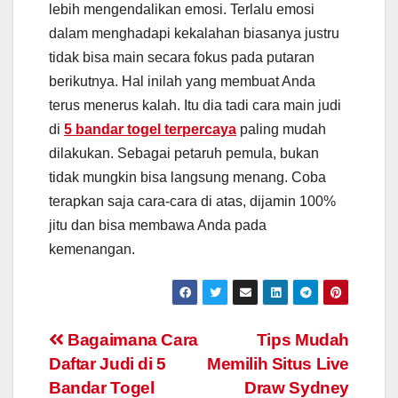
lebih mengendalikan emosi. Terlalu emosi
dalam menghadapi kekalahan biasanya justru
tidak bisa main secara fokus pada putaran
berikutnya. Hal inilah yang membuat Anda
terus menerus kalah. Itu dia tadi cara main judi
di
5 bandar togel terpercaya
paling mudah
dilakukan. Sebagai petaruh pemula, bukan
tidak mungkin bisa langsung menang. Coba
terapkan saja cara-cara di atas, dijamin 100%
jitu dan bisa membawa Anda pada
kemenangan.
Navigasi
Bagaimana Cara
Tips Mudah
Daftar Judi di 5
Memilih Situs Live
pos
Bandar Togel
Draw Sydney