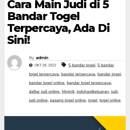
Cara Main Judi di 5
Bandar Togel
Terpercaya, Ada Di
Sini!
By
admin
,
5 bandar togel
5 bandar
OKT 28, 2022
,
,
,
togel terpercaya
bandar terpercaya
bandar togel
,
,
bandar togel online
bandar togel terpercaya
,
,
,
,
daftar judi online
hljyjmlt
indohasilkeluaran
judi
,
,
,
judi online
pasang togel online
togel
togel online