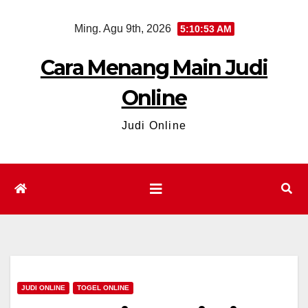
Skip
Ming. Agu 9th, 2026
5:10:54 AM
to
content
Cara Menang Main Judi
Online
Judi Online
JUDI ONLINE
TOGEL ONLINE