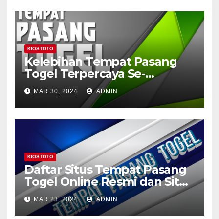
KIOSTOTO
Kelebihan Tempat Pasang
Togel Terpercaya Se-
Indonesia
MAR 30, 2024
ADMIN
KIOSTOTO
Daftar Situs Tempat Pasang
Togel Online Resmi dan Situs
Toto Terpercaya dengan
MAR 23, 2024
ADMIN
Permainan Judi Online
Terlengkap