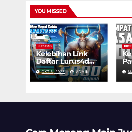
YOU MISSED
LURUS4D
KIOS
Kelebihan Link
Ke
Daftar Lurus4d
Pa
Online Terpercaya
Te
OKT 6, 2025
ADMIN
M
In