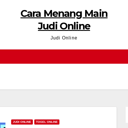
Cara Menang Main
Judi Online
Judi Online
JUDI ONLINE
TOGEL ONLINE