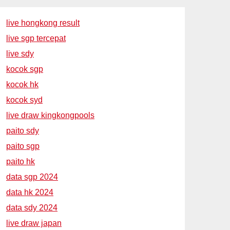
live hongkong result
live sgp tercepat
live sdy
kocok sgp
kocok hk
kocok syd
live draw kingkongpools
paito sdy
paito sgp
paito hk
data sgp 2024
data hk 2024
data sdy 2024
live draw japan