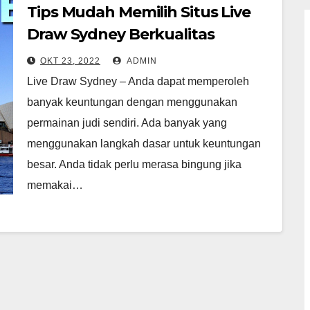
Tips Mudah Memilih Situs Live
Draw Sydney Berkualitas
OKT 23, 2022
ADMIN
Live Draw Sydney – Anda dapat memperoleh
banyak keuntungan dengan menggunakan
permainan judi sendiri. Ada banyak yang
menggunakan langkah dasar untuk keuntungan
besar. Anda tidak perlu merasa bingung jika
memakai…