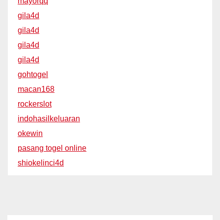
mayorqq
gila4d
gila4d
gila4d
gila4d
gohtogel
macan168
rockerslot
indohasilkeluaran
okewin
pasang togel online
shiokelinci4d