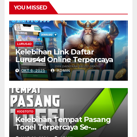
YOU MISSED
LURUS4D
Kelebihan Link Daftar
Lurus4d Online Terpercaya
OKT 6, 2025
ADMIN
KIOSTOTO
Kelebihan Tempat Pasang
Togel Terpercaya Se-
Indonesia