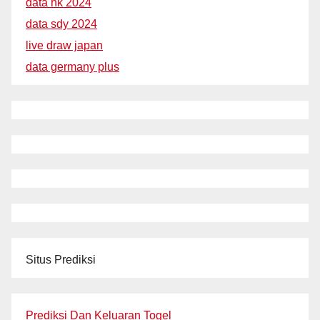
data hk 2024
data sdy 2024
live draw japan
data germany plus
Situs Prediksi
Prediksi Dan Keluaran Togel