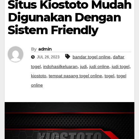
Situs Kiostoto Mudah
Digunakan Dengan
Sistem Friendly
By
admin
,
bandar togel online
daftar
JUL 26, 2023
,
,
,
,
,
togel
indohasilkeluaran
judi
judi online
judi togel
,
,
,
kiostoto
tempat pasang togel online
togel
togel
online