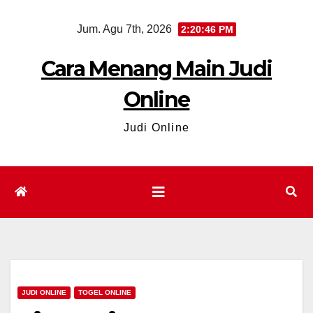
Skip
Jum. Agu 7th, 2026
2:20:46 PM
to
content
Cara Menang Main Judi
Online
Judi Online
JUDI ONLINE
TOGEL ONLINE