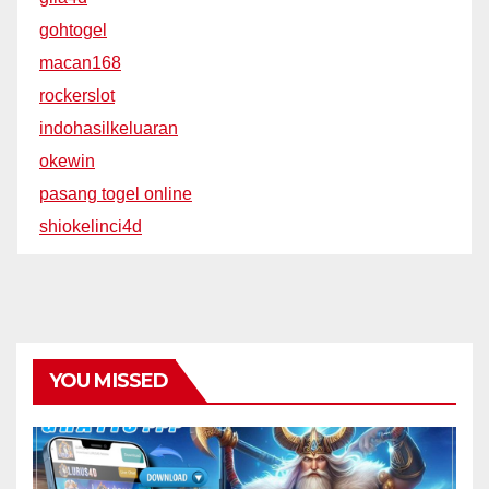
gohtogel
macan168
rockerslot
indohasilkeluaran
okewin
pasang togel online
shiokelinci4d
YOU MISSED