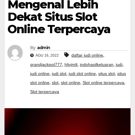
Mengenal Lebih
Dekat Situs Slot
Online Terpercaya
By
admin
,
daftar judi online
AGU 16, 2022
,
,
,
,
grandjackpot777
hljyjmlt
indohasilkeluaran
judi
,
,
,
,
judi online
judi slot
judi slot online
situs slot
situs
,
,
,
,
slot online
slot
slot online
Slot online terpercaya
Slot terpercaya