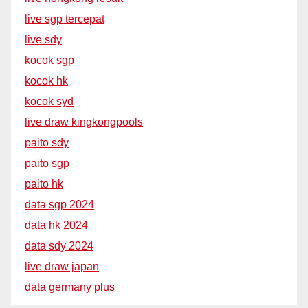
live sgp tercepat
live sdy
kocok sgp
kocok hk
kocok syd
live draw kingkongpools
paito sdy
paito sgp
paito hk
data sgp 2024
data hk 2024
data sdy 2024
live draw japan
data germany plus