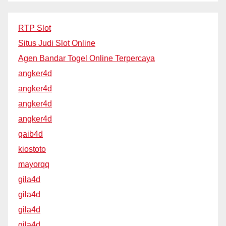
RTP Slot
Situs Judi Slot Online
Agen Bandar Togel Online Terpercaya
an
gker4d
angker4d
angker4d
angker4d
gaib4d
kiostoto
mayorqq
gila4d
gila4d
gila4d
gila4d