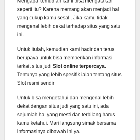
Mengapa kemudian kami bisa mengatakan
seperti itu? Karena memang akan menjadi hal
yang cukup kamu sesali. Jika kamu tidak
mengenal lebih dekat terhadap situs yang satu
ini.
Untuk itulah, kemudian kami hadir dan terus
berupaya untuk bisa memberikan informasi
terkait situs judi
Slot online terpercaya.
Tentunya yang lebih spesifik ialah tentang situs
Slot resmi sendiri
Untuk bisa mengetahui dan mengenal lebih
dekat dengan situs judi yang satu ini, ada
sejumlah hal yang mesti dan terbilang harus
kamu ketahui. Mari langsung simak bersama
informasinya dibawah ini ya.