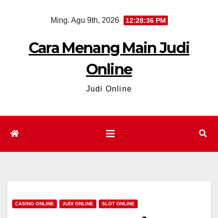
Skip
Ming. Agu 9th, 2026
12:28:37 PM
to
content
Cara Menang Main Judi
Online
Judi Online
CASINO ONLINE
JUDI ONLINE
SLOT ONLINE