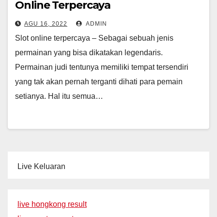
Online Terpercaya
AGU 16, 2022
ADMIN
Slot online terpercaya – Sebagai sebuah jenis
permainan yang bisa dikatakan legendaris.
Permainan judi tentunya memiliki tempat tersendiri
yang tak akan pernah terganti dihati para pemain
setianya. Hal itu semua…
Live Keluaran
live hongkong result