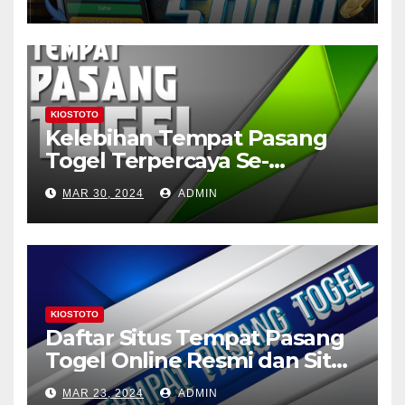
KIOSTOTO
Kelebihan Tempat Pasang
Togel Terpercaya Se-
Indonesia
MAR 30, 2024
ADMIN
KIOSTOTO
Daftar Situs Tempat Pasang
Togel Online Resmi dan Situs
Toto Terpercaya dengan
MAR 23, 2024
ADMIN