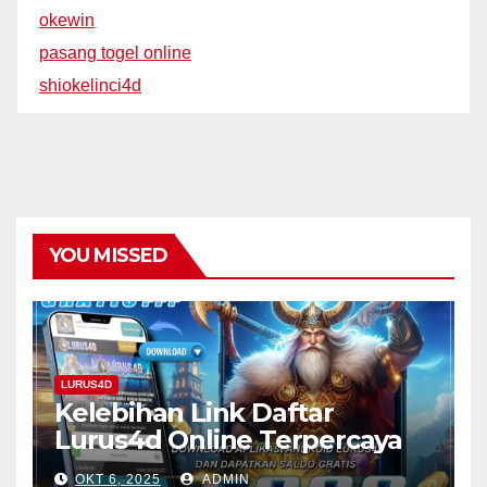
okewin
pasang togel online
shiokelinci4d
YOU MISSED
LURUS4D
Kelebihan Link Daftar
Lurus4d Online Terpercaya
OKT 6, 2025
ADMIN