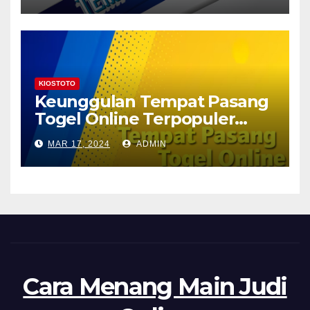
Permainan Judi Online
Terlengkap
KIOSTOTO
Keunggulan Tempat Pasang
Togel Online Terpopuler
2024
MAR 17, 2024
ADMIN
Cara Menang Main Judi