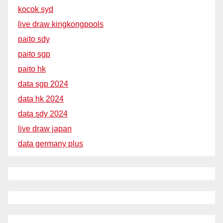
kocok syd
live draw kingkongpools
paito sdy
paito sgp
paito hk
data sgp 2024
data hk 2024
data sdy 2024
live draw japan
data germany plus