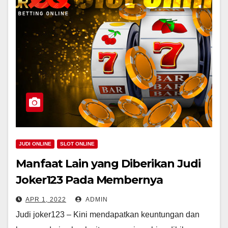
JUDI ONLINE
SLOT ONLINE
Manfaat Lain yang Diberikan Judi
Joker123 Pada Membernya
APR 1, 2022
ADMIN
Judi joker123 – Kini mendapatkan keuntungan dan