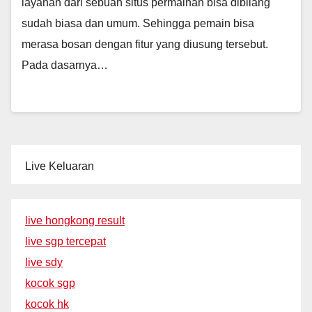
layanan dari sebuah situs permainan bisa dibilang
sudah biasa dan umum. Sehingga pemain bisa
merasa bosan dengan fitur yang diusung tersebut.
Pada dasarnya…
Live Keluaran
live hongkong result
live sgp tercepat
live sdy
kocok sgp
kocok hk