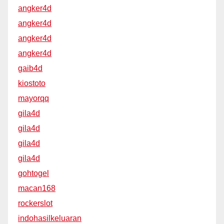
an
gker4d
angker4d
angker4d
angker4d
gaib4d
kiostoto
mayorqq
gila4d
gila4d
gila4d
gila4d
gohtogel
macan168
rockerslot
indohasilkeluaran