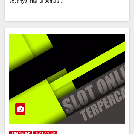
setianya. Hal itu semua…
JUDI ONLINE
SLOT ONLINE