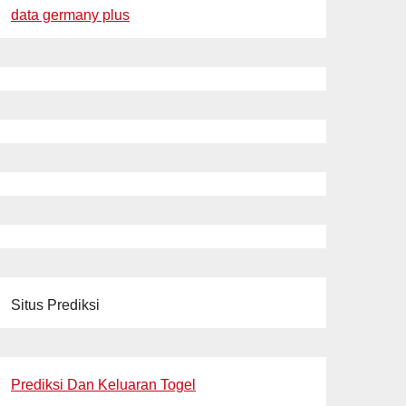
data germany plus
Situs Prediksi
Prediksi Dan Keluaran Togel