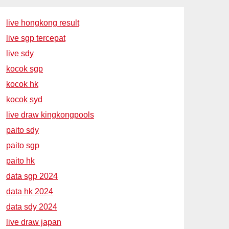
live hongkong result
live sgp tercepat
live sdy
kocok sgp
kocok hk
kocok syd
live draw kingkongpools
paito sdy
paito sgp
paito hk
data sgp 2024
data hk 2024
data sdy 2024
live draw japan