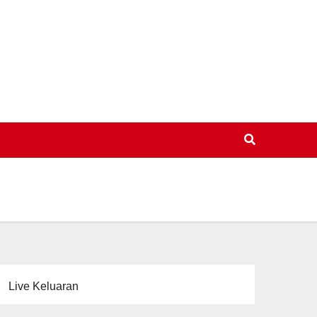
Live Keluaran