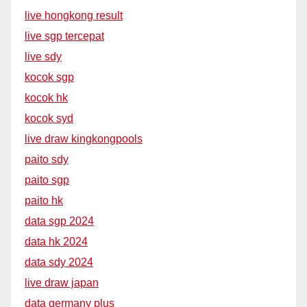
live hongkong result
live sgp tercepat
live sdy
kocok sgp
kocok hk
kocok syd
live draw kingkongpools
paito sdy
paito sgp
paito hk
data sgp 2024
data hk 2024
data sdy 2024
live draw japan
data germany plus