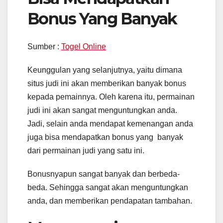
Bonus Yang Banyak
Sumber :
Togel Online
Keunggulan yang selanjutnya, yaitu dimana
situs judi ini akan memberikan banyak bonus
kepada pemainnya. Oleh karena itu, permainan
judi ini akan sangat menguntungkan anda.
Jadi, selain anda mendapat kemenangan anda
juga bisa mendapatkan bonus yang banyak
dari permainan judi yang satu ini.
Bonusnyapun sangat banyak dan berbeda-
beda. Sehingga sangat akan menguntungkan
anda, dan memberikan pendapatan tambahan.