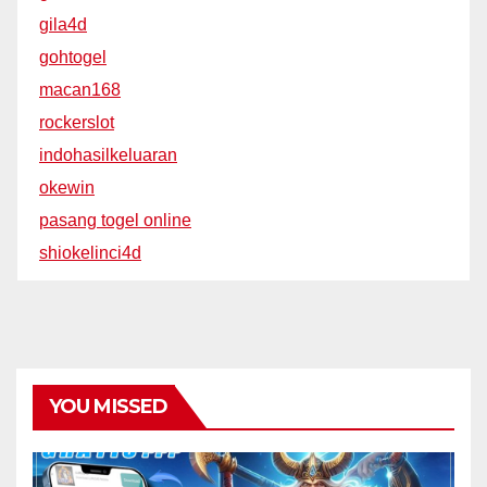
gila4d
gohtogel
macan168
rockerslot
indohasilkeluaran
okewin
pasang togel online
shiokelinci4d
YOU MISSED