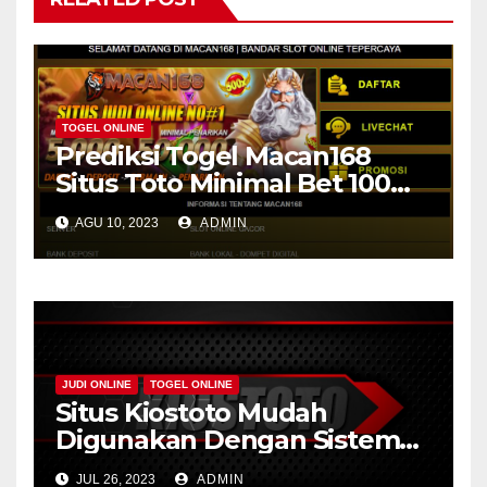
TOGEL ONLINE
Prediksi Togel Macan168
Situs Toto Minimal Bet 100
Perak Terbaik Full Prize
AGU 10, 2023
ADMIN
JUDI ONLINE
TOGEL ONLINE
Situs Kiostoto Mudah
Digunakan Dengan Sistem
Friendly
JUL 26, 2023
ADMIN