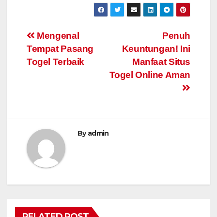
Navigasi
Mengenal
Penuh
Tempat Pasang
Keuntungan! Ini
pos
Togel Terbaik
Manfaat Situs
Togel Online Aman
By
admin
RELATED POST