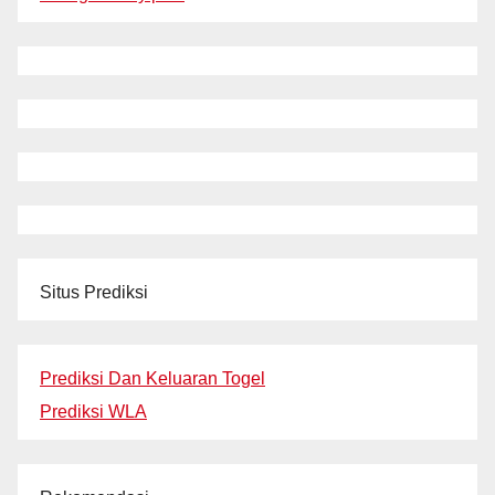
Situs Prediksi
Prediksi Dan Keluaran Togel
Prediksi WLA