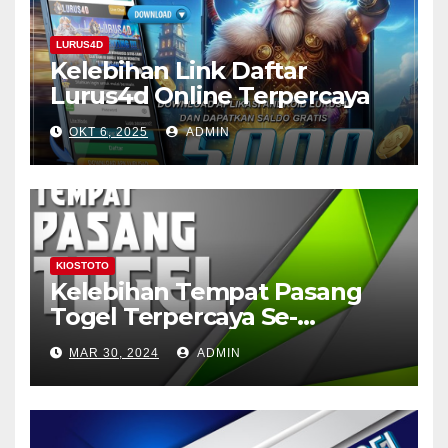
LURUS4D
Kelebihan Link Daftar
Lurus4d Online Terpercaya
OKT 6, 2025
ADMIN
KIOSTOTO
Kelebihan Tempat Pasang
Togel Terpercaya Se-
Indonesia
MAR 30, 2024
ADMIN