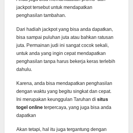
jackpot tersebut untuk mendapatkan
penghasilan tambahan.
Dari hadiah jackpot yang bisa anda dapatkan,
bisa sampai puluhan juta atau bahkan ratusan
juta. Permainan judi ini sangat cocok sekali,
untuk anda yang ingin cepat mendapatkan
penghasilan tanpa harus bekerja keras terlebih
dahulu.
Karena, anda bisa mendapatkan penghasilan
dengan waktu yang begitu singkat dan cepat.
Ini merupakan keunggulan Taruhan di
situs
togel online
terpercaya, yang juga bisa anda
dapatkan
Akan tetapi, hal itu juga tergantung dengan