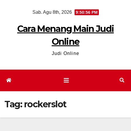
Skip
Sab. Agu 8th, 2026
9:50:57 PM
to
content
Cara Menang Main Judi
Online
Judi Online
Tag:
rockerslot