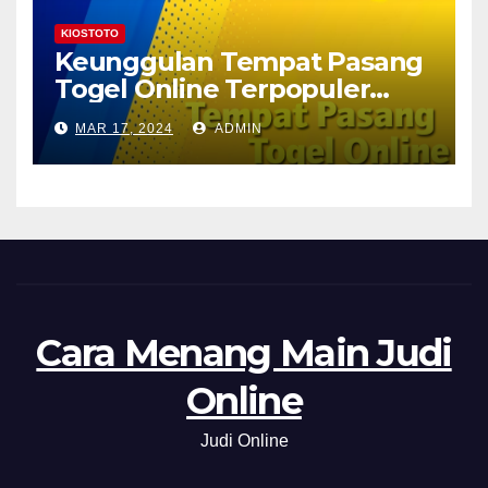
KIOSTOTO
Keunggulan Tempat Pasang
Togel Online Terpopuler
2024
MAR 17, 2024
ADMIN
Cara Menang Main Judi
Online
Judi Online