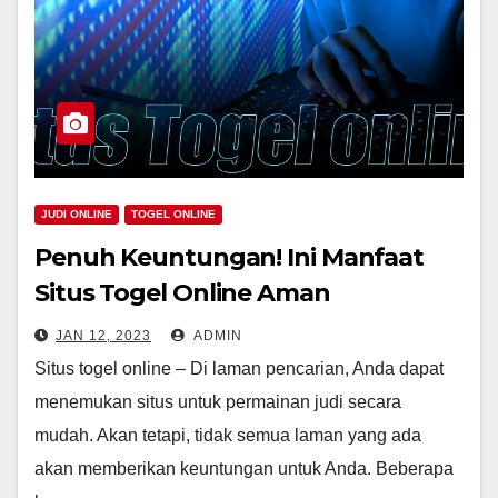
JUDI ONLINE
TOGEL ONLINE
Penuh Keuntungan! Ini Manfaat
Situs Togel Online Aman
JAN 12, 2023
ADMIN
Situs togel online – Di laman pencarian, Anda dapat
menemukan situs untuk permainan judi secara
mudah. Akan tetapi, tidak semua laman yang ada
akan memberikan keuntungan untuk Anda. Beberapa