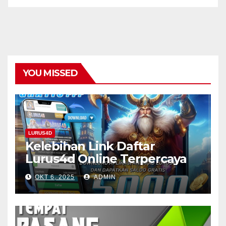
YOU MISSED
LURUS4D
Kelebihan Link Daftar
Lurus4d Online Terpercaya
OKT 6, 2025
ADMIN