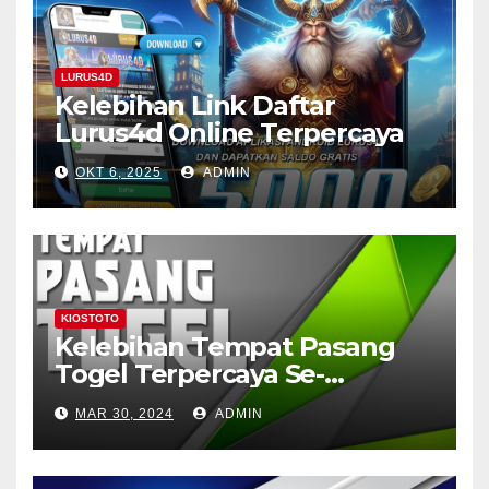
LURUS4D
Kelebihan Link Daftar
Lurus4d Online Terpercaya
OKT 6, 2025
ADMIN
KIOSTOTO
Kelebihan Tempat Pasang
Togel Terpercaya Se-
Indonesia
MAR 30, 2024
ADMIN