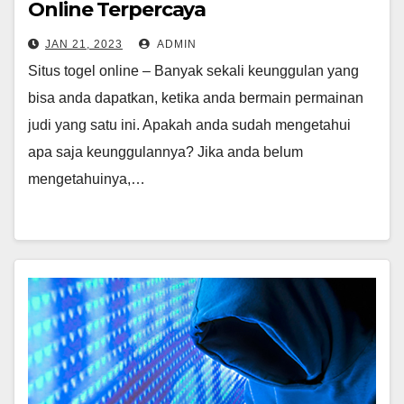
Online Terpercaya
JAN 21, 2023
ADMIN
Situs togel online – Banyak sekali keunggulan yang
bisa anda dapatkan, ketika anda bermain permainan
judi yang satu ini. Apakah anda sudah mengetahui
apa saja keunggulannya? Jika anda belum
mengetahuinya,…