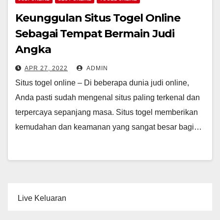
Keunggulan Situs Togel Online
Sebagai Tempat Bermain Judi
Angka
APR 27, 2022
ADMIN
Situs togel online – Di beberapa dunia judi online,
Anda pasti sudah mengenal situs paling terkenal dan
terpercaya sepanjang masa. Situs togel memberikan
kemudahan dan keamanan yang sangat besar bagi…
Live Keluaran