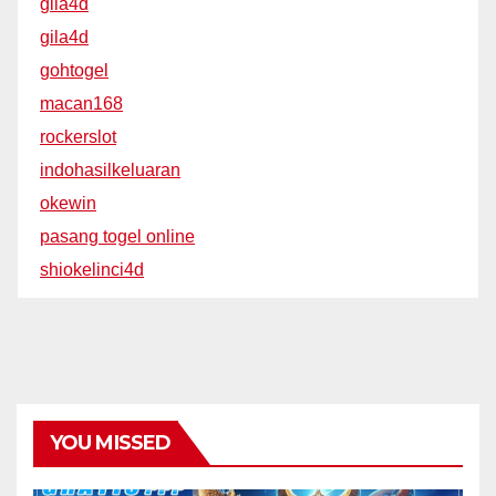
gila4d
gila4d
gohtogel
macan168
rockerslot
indohasilkeluaran
okewin
pasang togel online
shiokelinci4d
YOU MISSED