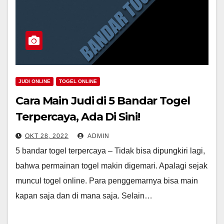
JUDI ONLINE
TOGEL ONLINE
Cara Main Judi di 5 Bandar Togel
Terpercaya, Ada Di Sini!
OKT 28, 2022
ADMIN
5 bandar togel terpercaya – Tidak bisa dipungkiri lagi,
bahwa permainan togel makin digemari. Apalagi sejak
muncul togel online. Para penggemarnya bisa main
kapan saja dan di mana saja. Selain…