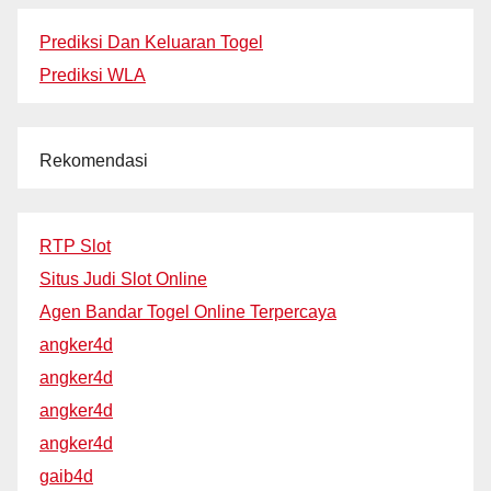
Prediksi Dan Keluaran Togel
Prediksi WLA
Rekomendasi
RTP Slot
Situs Judi Slot Online
Agen Bandar Togel Online Terpercaya
an
gker4d
angker4d
angker4d
angker4d
gaib4d