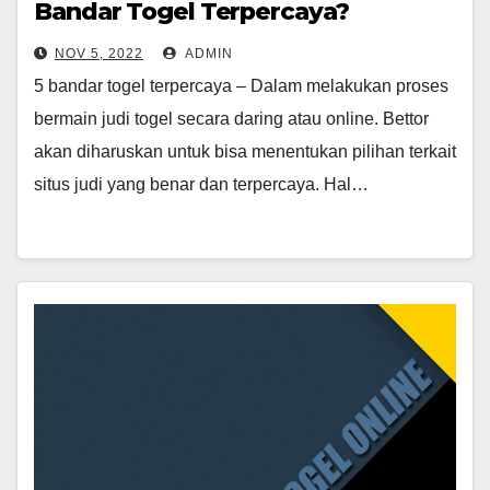
Bandar Togel Terpercaya?
NOV 5, 2022
ADMIN
5 bandar togel terpercaya – Dalam melakukan proses
bermain judi togel secara daring atau online. Bettor
akan diharuskan untuk bisa menentukan pilihan terkait
situs judi yang benar dan terpercaya. Hal…