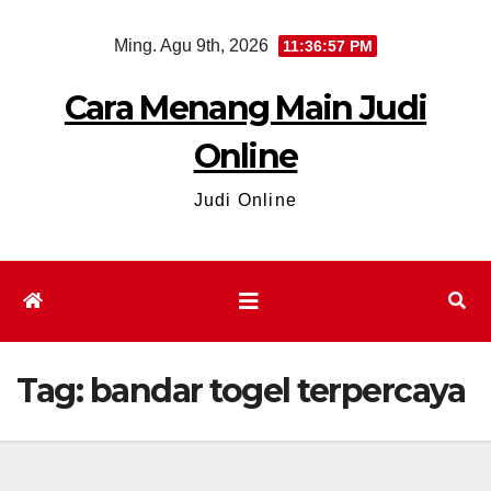
Skip
Ming. Agu 9th, 2026
11:36:57 PM
to
content
Cara Menang Main Judi
Online
Judi Online
Tag:
bandar togel terpercaya