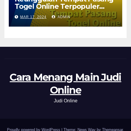
Togel Online Terpopuler
2024
MAR 17, 2024
ADMIN
Cara Menang Main Judi
Online
Judi Online
Proudly powered by WordPress
|
Theme: News Way by
Themeansar
.