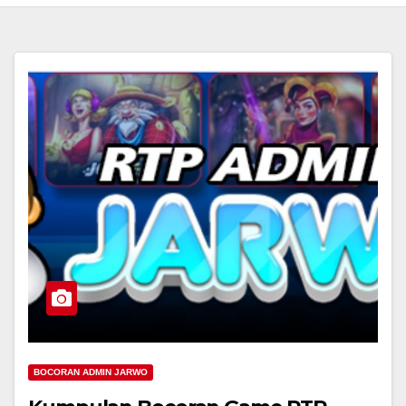
BOCORAN ADMIN JARWO