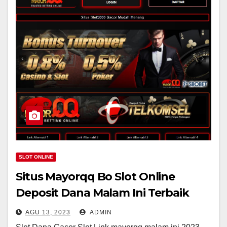
SLOT ONLINE
Situs Mayorqq Bo Slot Online
Deposit Dana Malam Ini Terbaik
AGU 13, 2023
ADMIN