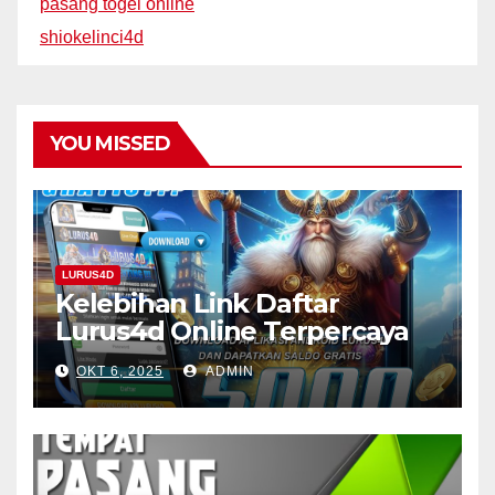
pasang togel online
shiokelinci4d
YOU MISSED
LURUS4D
Kelebihan Link Daftar
Lurus4d Online Terpercaya
OKT 6, 2025
ADMIN