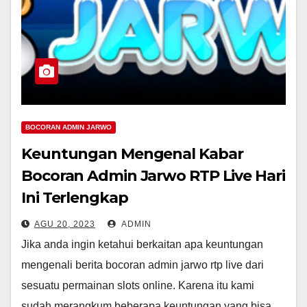
BOCORAN ADMIN JARWO
Keuntungan Mengenal Kabar
Bocoran Admin Jarwo RTP Live Hari
Ini Terlengkap
AGU 20, 2023
ADMIN
Jika anda ingin ketahui berkaitan apa keuntungan
mengenali berita bocoran admin jarwo rtp live dari
sesuatu permainan slots online. Karena itu kami
sudah merangkum beberapa keuntungan yang bisa