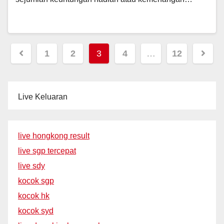
Paginasi
1
2
3
4
…
12
pos
Live Keluaran
live hongkong result
live sgp tercepat
live sdy
kocok sgp
kocok hk
kocok syd