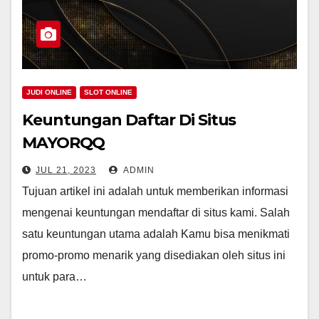
JUDI ONLINE
SLOT ONLINE
Keuntungan Daftar Di Situs
MAYORQQ
JUL 21, 2023
ADMIN
Tujuan artikel ini adalah untuk memberikan informasi
mengenai keuntungan mendaftar di situs kami. Salah
satu keuntungan utama adalah Kamu bisa menikmati
promo-promo menarik yang disediakan oleh situs ini
untuk para…