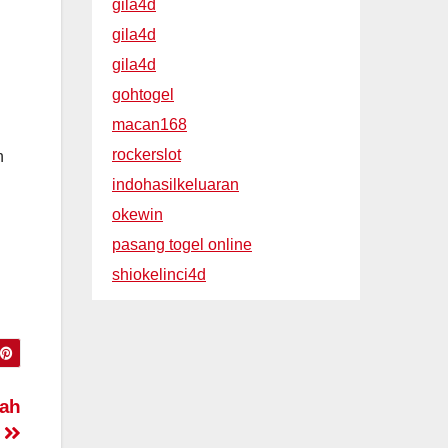
gila4d
gila4d
gila4d
gohtogel
macan168
rockerslot
n
indohasilkeluaran
okewin
pasang togel online
shiokelinci4d
dah
%