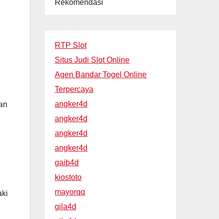
Rekomendasi
RTP Slot
Situs Judi Slot Online
Agen Bandar Togel Online
Terpercaya
an
gker4d
nan
angker4d
angker4d
angker4d
gaib4d
kiostoto
mayorqq
ki
gila4d