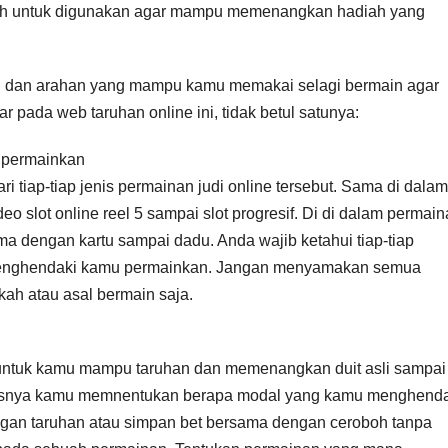
ah untuk digunakan agar mampu memenangkan hadiah yang
h dan arahan yang mampu kamu memakai selagi bermain agar
da web taruhan online ini, tidak betul satunya:
 permainkan
ri tiap-tiap jenis permainan judi online tersebut. Sama di dalam
ideo slot online reel 5 sampai slot progresif. Di di dalam permai
ma dengan kartu sampai dadu. Anda wajib ketahui tiap-tiap
menghendaki kamu permainkan. Jangan menyamakan semua
ah atau asal bermain saja.
 untuk kamu mampu taruhan dan memenangkan duit asli sampai
rusnya kamu memnentukan berapa modal yang kamu menghenda
ngan taruhan atau simpan bet bersama dengan ceroboh tanpa