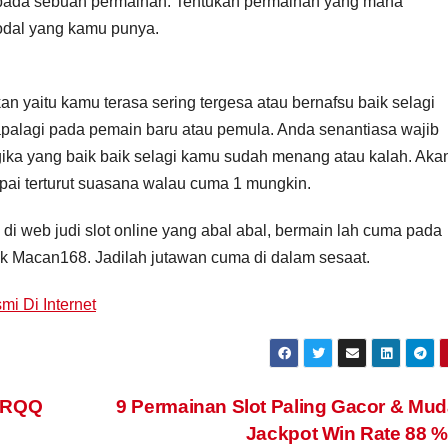
ada sebuah permainan. Tentukan permainan yang mana
dal yang kamu punya.
an yaitu kamu terasa sering tergesa atau bernafsu baik selagi
 apalagi pada pemain baru atau pemula. Anda senantiasa wajib
ika yang baik baik selagi kamu sudah menang atau kalah. Aka
pai terturut suasana walau cuma 1 mungkin.
 di web judi slot online yang abal abal, bermain lah cuma pada
aik Macan168. Jadilah jutawan cuma di dalam sesaat.
mi Di Internet
YORQQ
9 Permainan Slot Paling Gacor & Mu
Jackpot Win Rate 88 