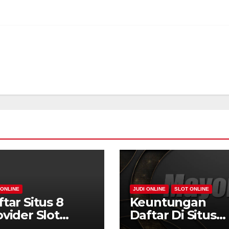
 ONLINE
JUDI ONLINE
SLOT ONLINE
tar Situs 8
Keuntungan
vider Slot
Daftar Di Situs
cor Gampang
MAYORQQ