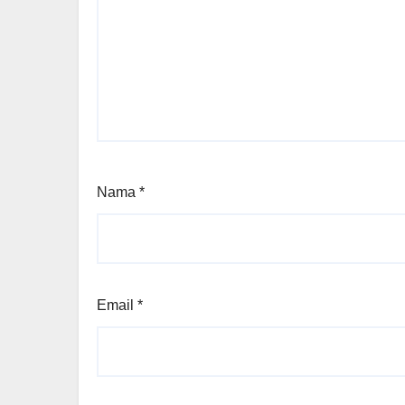
Nama
*
Email
*