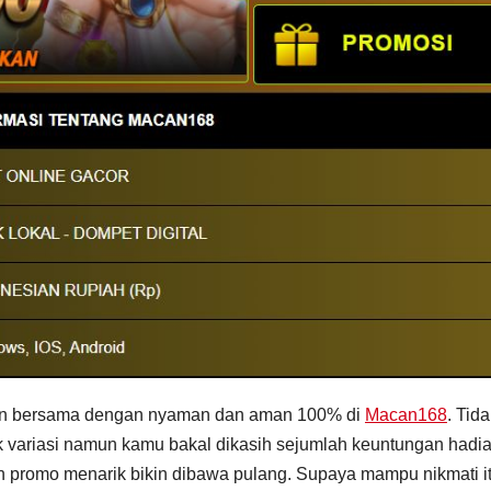
ain bersama dengan nyaman dan aman 100% di
Macan168
. Tid
ariasi namun kamu bakal dikasih sejumlah keuntungan hadi
 promo menarik bikin dibawa pulang. Supaya mampu nikmati i