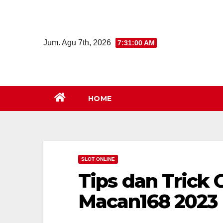
Skip
to
content
Jum. Agu 7th, 2026
7:31:01 AM
HOME
SLOT ONLINE
Tips dan Trick
Macan168 2023