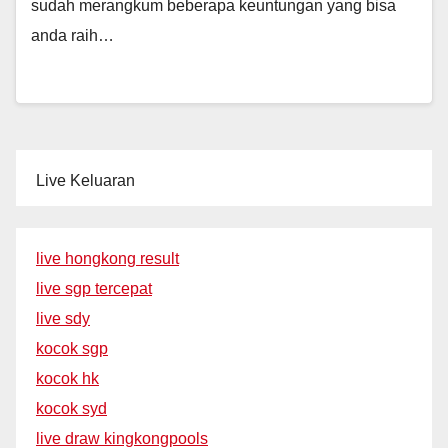
sudah merangkum beberapa keuntungan yang bisa
anda raih…
Live Keluaran
live hongkong result
live sgp tercepat
live sdy
kocok sgp
kocok hk
kocok syd
live draw kingkongpools