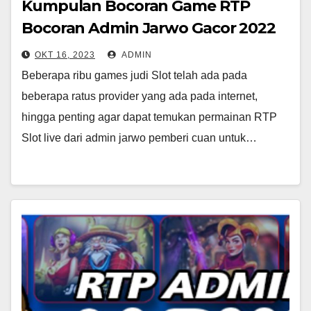
Kumpulan Bocoran Game RTP
Bocoran Admin Jarwo Gacor 2022
OKT 16, 2023
ADMIN
Beberapa ribu games judi Slot telah ada pada
beberapa ratus provider yang ada pada internet,
hingga penting agar dapat temukan permainan RTP
Slot live dari admin jarwo pemberi cuan untuk…