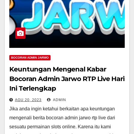
BOCORAN ADMIN JARWO
Keuntungan Mengenal Kabar
Bocoran Admin Jarwo RTP Live Hari
Ini Terlengkap
AGU 20, 2023
ADMIN
Jika anda ingin ketahui berkaitan apa keuntungan
mengenali berita bocoran admin jarwo rtp live dari
sesuatu permainan slots online. Karena itu kami