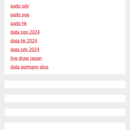
paito sdy
paito sgp
paito hk
data sgp 2024
data hk 2024
data sdy 2024
live draw japan
data germany plus