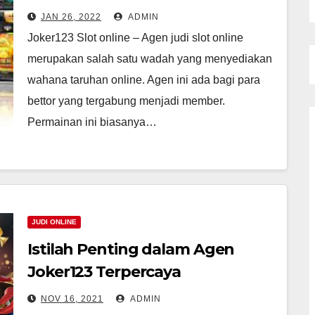
JAN 26, 2022
ADMIN
Joker123 Slot online – Agen judi slot online
merupakan salah satu wadah yang menyediakan
wahana taruhan online. Agen ini ada bagi para
bettor yang tergabung menjadi member.
Permainan ini biasanya…
JUDI ONLINE
Istilah Penting dalam Agen
Joker123 Terpercaya
NOV 16, 2021
ADMIN