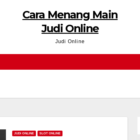
Cara Menang Main
Judi Online
Judi Online
JUDI ONLINE
SLOT ONLINE