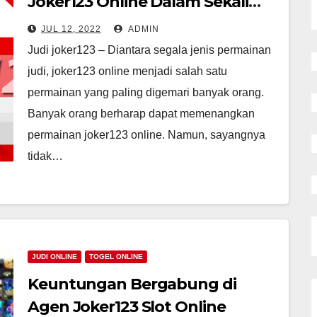
Joker123 Online Dalam Sekali
Main
JUL 12, 2022
ADMIN
Judi joker123 – Diantara segala jenis permainan
judi, joker123 online menjadi salah satu
permainan yang paling digemari banyak orang.
Banyak orang berharap dapat memenangkan
permainan joker123 online. Namun, sayangnya
tidak…
JUDI ONLINE
TOGEL ONLINE
Keuntungan Bergabung di
Agen Joker123 Slot Online