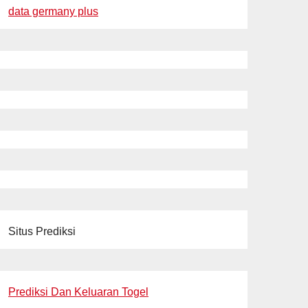
data germany plus
Situs Prediksi
Prediksi Dan Keluaran Togel