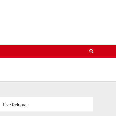
Live Keluaran