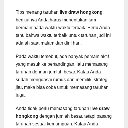
Tips menang taruhan
live draw hongkong
berikutnya Anda harus menentukan jam
bermain pada waktu-waktu terbaik. Perlu Anda
tahu bahwa waktu terbaik untuk taruhan judi ini
adalah saat malam dan dini hari.
Pada waktu tersebut, ada banyak pemain aktif
yang masuk ke pertandingan, lalu memasang
taruhan dengan jumlah besar. Kalau Anda
sudah menguasai rumus dan memiliki strategi
jitu, maka bisa coba untuk memasang taruhan
juga.
Anda tidak perlu memasang taruhan
live draw
hongkong
dengan jumlah besar, tetapi pasang
taruhan sesuai kemampuan. Kalau Anda