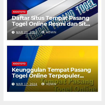
KIOSTOTO
Daftar Situs Tempat Pasang
Togel Online Resmi dan Situs
Toto Terpercaya dengan
MAR 23, 2024
ADMIN
Permainan Judi Online
Terlengkap
KIOSTOTO
Keunggulan Tempat Pasang
Togel Online Terpopuler
2024
MAR 17, 2024
ADMIN