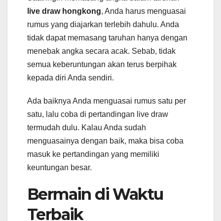
live draw hongkong
, Anda harus menguasai
rumus yang diajarkan terlebih dahulu. Anda
tidak dapat memasang taruhan hanya dengan
menebak angka secara acak. Sebab, tidak
semua keberuntungan akan terus berpihak
kepada diri Anda sendiri.
Ada baiknya Anda menguasai rumus satu per
satu, lalu coba di pertandingan live draw
termudah dulu. Kalau Anda sudah
menguasainya dengan baik, maka bisa coba
masuk ke pertandingan yang memiliki
keuntungan besar.
Bermain di Waktu
Terbaik