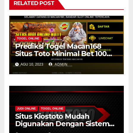
RELATED POST
TOGEL ONLINE
Prediksi Togel Macan168
Situs Toto Minimal Bet 100
Perak Terbaik Full Prize
AGU 10, 2023
ADMIN
JUDI ONLINE
TOGEL ONLINE
Situs Kiostoto Mudah
Digunakan Dengan Sistem
Friendly