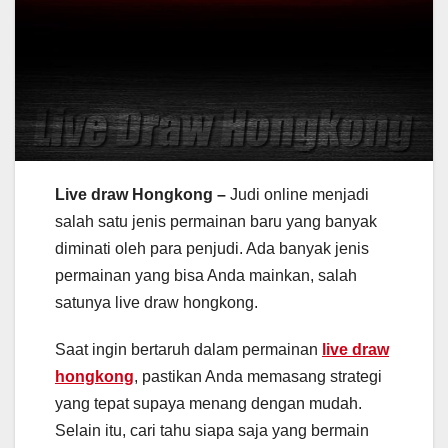
Live draw Hongkong –
Judi online menjadi
salah satu jenis permainan baru yang banyak
diminati oleh para penjudi. Ada banyak jenis
permainan yang bisa Anda mainkan, salah
satunya live draw hongkong.
Saat ingin bertaruh dalam permainan
live draw
hongkong
, pastikan Anda memasang strategi
yang tepat supaya menang dengan mudah.
Selain itu, cari tahu siapa saja yang bermain