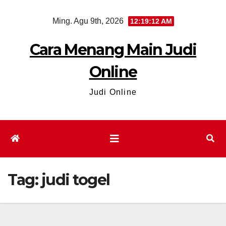
Skip
Ming. Agu 9th, 2026
12:19:13 AM
to
content
Cara Menang Main Judi
Online
Judi Online
Tag:
judi togel