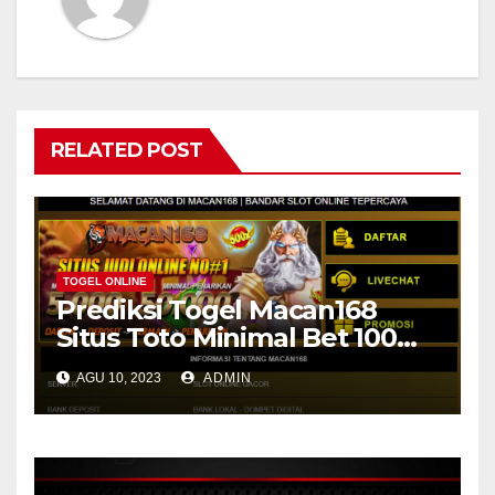
RELATED POST
TOGEL ONLINE
Prediksi Togel Macan168
Situs Toto Minimal Bet 100
Perak Terbaik Full Prize
AGU 10, 2023
ADMIN