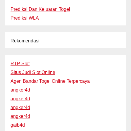
Prediksi Dan Keluaran Togel
Prediksi WLA
Rekomendasi
RTP Slot
Situs Judi Slot Online
Agen Bandar Togel Online Terpercaya
an
gker4d
angker4d
angker4d
angker4d
gaib4d