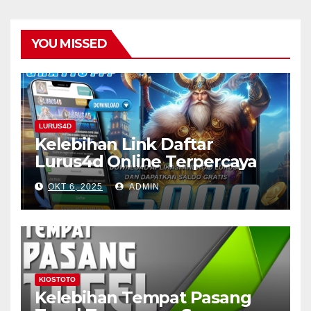
YOU MISSED
LURUS4D
Kelebihan Link Daftar
Lurus4d Online Terpercaya
OKT 6, 2025
ADMIN
KIOSTOTO
Kelebihan Tempat Pasang