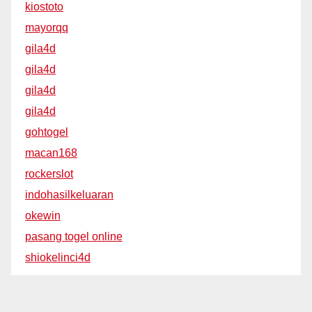
kiostoto
mayorqq
gila4d
gila4d
gila4d
gila4d
gohtogel
macan168
rockerslot
indohasilkeluaran
okewin
pasang togel online
shiokelinci4d