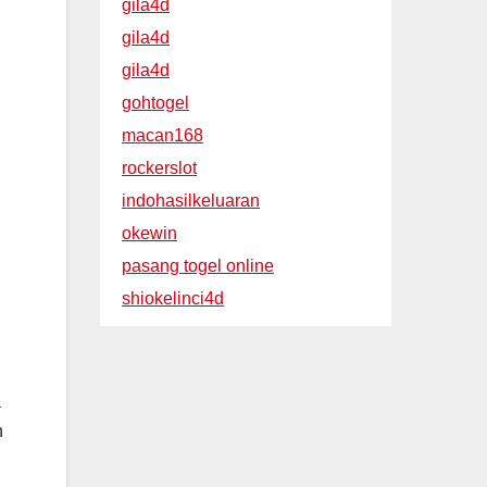
gila4d
gila4d
gila4d
gohtogel
macan168
rockerslot
indohasilkeluaran
okewin
pasang togel online
shiokelinci4d
a
n