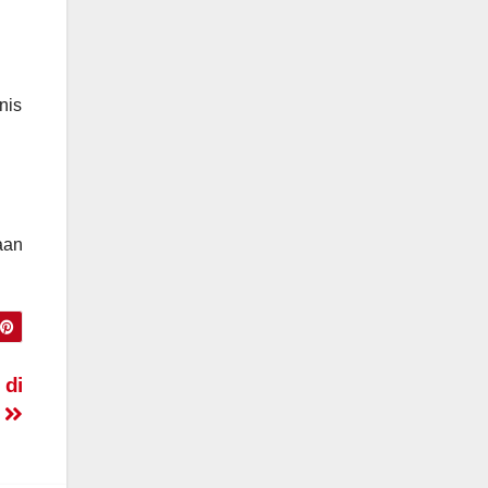
nis
aan
 di
l