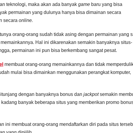
an teknologi, maka akan ada banyak
game
baru yang bisa
yak permainan yang dulunya hanya bisa dimainan secara
an secara
online.
tunya orang-orang sudah tidak asing dengan permainan yang s
n memainkannya. Hal ini dikarenakan semakin banyaknya situs-
ngga, permainan ini pun bisa berkembang sangat pesat.
el
membuat orang-orang memainkannya dan tidak memperduli
sudah mulai bisa dimainkan menggunakan perangkat komputer,
ditunjang dengan banyaknya bonus dan
jackpot
semakin memb
a, kadang banyak beberapa situs yang memberikan promo bonu
n ini membuat orang-orang mendaftarkan diri pada situs terseb
 yang dipiilih.