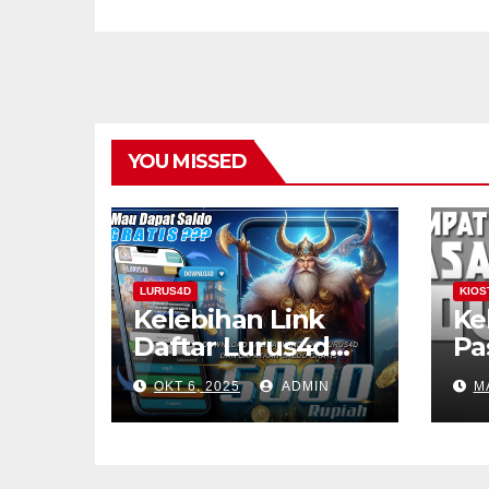
YOU MISSED
LURUS4D
KIOS
Kelebihan Link
Ke
Daftar Lurus4d
Pa
Online Terpercaya
Te
OKT 6, 2025
ADMIN
M
In