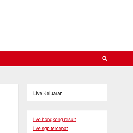
Live Keluaran
live hongkong result
live sgp tercepat