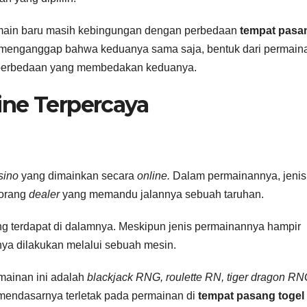
ain baru masih kebingungan dengan perbedaan
tempat pasa
 menganggap bahwa keduanya sama saja, bentuk dari permain
 perbedaan yang membedakan keduanya.
line Terpercaya
sino
yang dimainkan secara
online.
Dalam permainannya, jenis
eorang
dealer
yang memandu jalannya sebuah taruhan.
ng terdapat di dalamnya. Meskipun jenis permainannya hampir
nnya dilakukan melalui sebuah mesin.
ainan ini adalah
blackjack RNG, roulette RN, tiger dragon R
mendasarnya terletak pada permainan di
tempat pasang togel