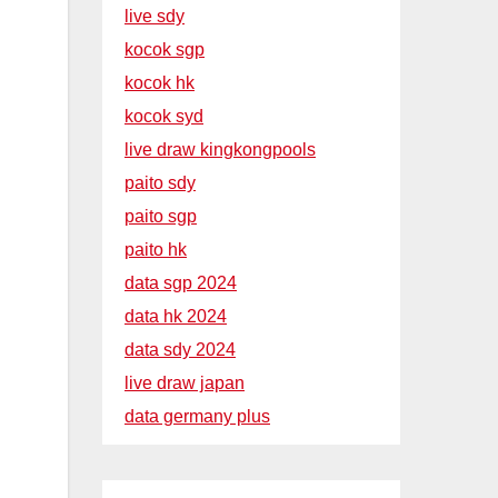
live sdy
kocok sgp
kocok hk
kocok syd
live draw kingkongpools
paito sdy
paito sgp
paito hk
data sgp 2024
data hk 2024
data sdy 2024
live draw japan
data germany plus