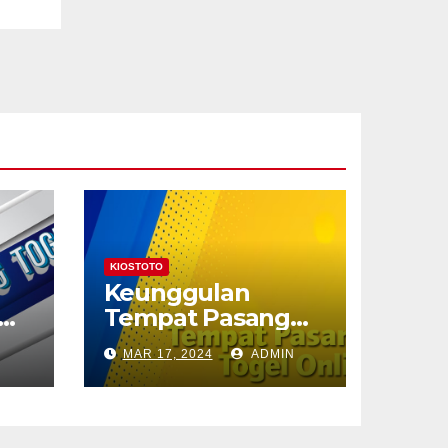
KIOSTOTO
Keunggulan
Tempat Pasang
Togel Online
N
MAR 17, 2024
ADMIN
Terpopuler 2024
a