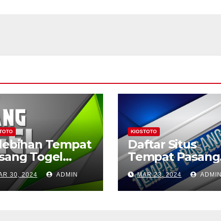
TOTO
KIOSTOTO
lebihan Tempat
Daftar Situs
sang Togel
Tempat Pasang
rpercaya Se-
Togel Online
AR 30, 2024
ADMIN
MAR 23, 2024
ADMI
donesia
Resmi dan Situs
Toto Terpercay
dengan
Permainan Judi