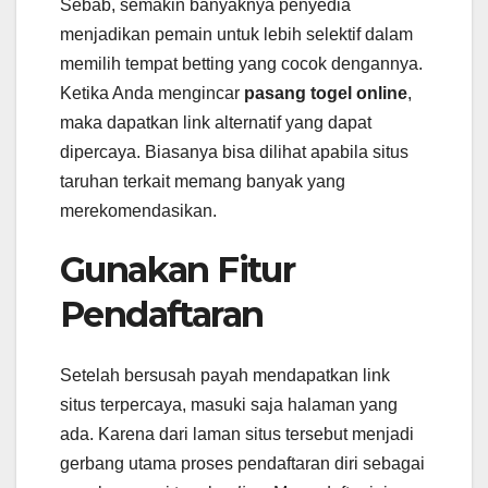
Sebab, semakin banyaknya penyedia
menjadikan pemain untuk lebih selektif dalam
memilih tempat betting yang cocok dengannya.
Ketika Anda mengincar
pasang togel online
,
maka dapatkan link alternatif yang dapat
dipercaya. Biasanya bisa dilihat apabila situs
taruhan terkait memang banyak yang
merekomendasikan.
Gunakan Fitur
Pendaftaran
Setelah bersusah payah mendapatkan link
situs terpercaya, masuki saja halaman yang
ada. Karena dari laman situs tersebut menjadi
gerbang utama proses pendaftaran diri sebagai