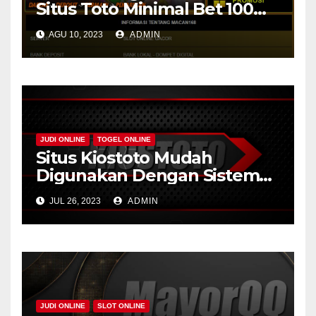
Situs Toto Minimal Bet 100
Perak Terbaik Full Prize
AGU 10, 2023
ADMIN
JUDI ONLINE
TOGEL ONLINE
Situs Kiostoto Mudah
Digunakan Dengan Sistem
Friendly
JUL 26, 2023
ADMIN
JUDI ONLINE
SLOT ONLINE