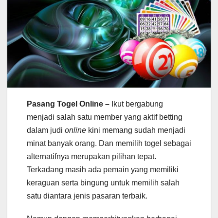
Pasang Togel Online –
Ikut bergabung
menjadi salah satu member yang aktif betting
dalam judi
online
kini memang sudah menjadi
minat banyak orang. Dan memilih togel sebagai
alternatifnya merupakan pilihan tepat.
Terkadang masih ada pemain yang memiliki
keraguan serta bingung untuk memilih salah
satu diantara jenis pasaran terbaik.