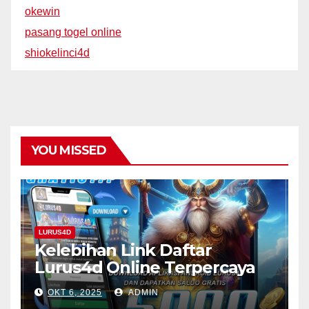
okewin
pasang togel online
shiokelinci4d
YOU MISSED
LURUS4D
Kelebihan Link Daftar
Lurus4d Online Terpercaya
OKT 6, 2025
ADMIN