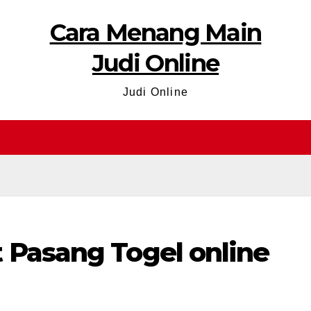
Cara Menang Main
Judi Online
Judi Online
 Pasang Togel online