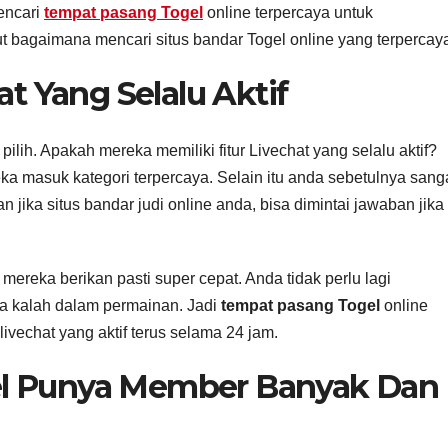
mencari
tempat
pasang
Togel
online terpercaya untuk
t bagaimana mencari situs bandar Togel online yang terpercay
at Yang Selalu Aktif
ilih. Apakah mereka memiliki fitur Livechat yang selalu aktif?
a masuk kategori terpercaya. Selain itu anda sebetulnya sang
n jika situs bandar judi online anda, bisa dimintai jawaban jika
mereka berikan pasti super cepat. Anda tidak perlu lagi
a kalah dalam permainan. Jadi
tempat
pasang
Togel
online
livechat yang aktif terus selama 24 jam.
l Punya Member Banyak Dan