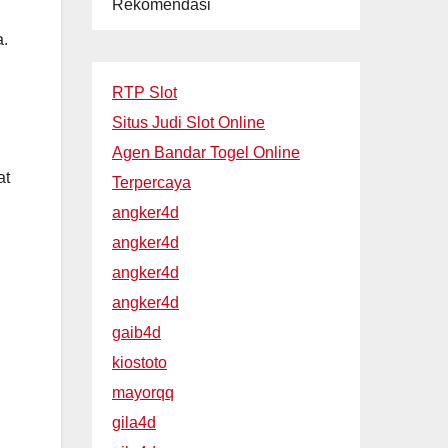
Rekomendasi
a.
RTP Slot
Situs Judi Slot Online
Agen Bandar Togel Online
at
Terpercaya
an
gker4d
angker4d
angker4d
angker4d
gaib4d
kiostoto
mayorqq
gila4d