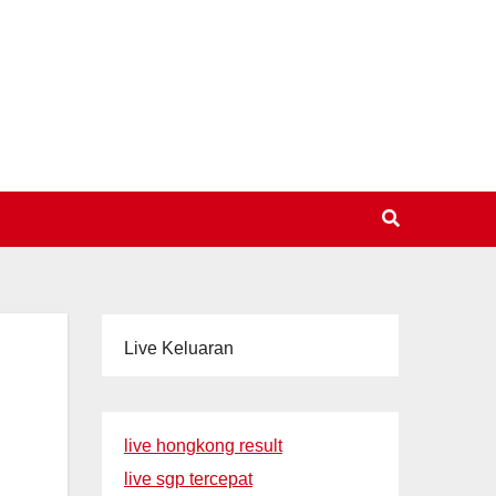
Live Keluaran
live hongkong result
live sgp tercepat