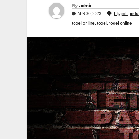
By
admin
,
hljyjmlt
indo
APR 30, 2023
,
,
togel online
togel
togel online