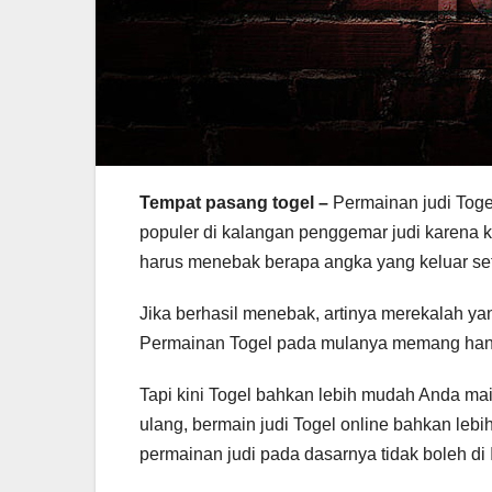
Tempat pasang togel –
Permainan judi Toge
populer di kalangan penggemar judi karen
harus menebak berapa angka yang keluar set
Jika berhasil menebak, artinya merekalah 
Permainan Togel pada mulanya memang hanya
Tapi kini Togel bahkan lebih mudah Anda mai
ulang, bermain judi Togel online bahkan leb
permainan judi pada dasarnya tidak boleh di 