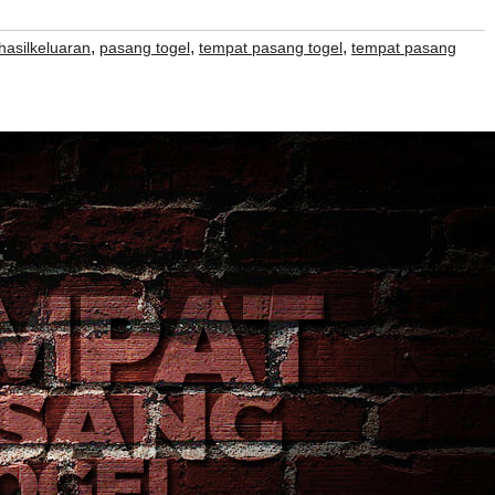
,
,
,
hasilkeluaran
pasang togel
tempat pasang togel
tempat pasang