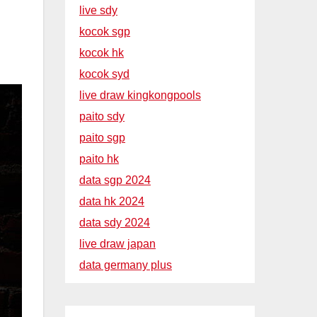
live sdy
kocok sgp
kocok hk
kocok syd
live draw kingkongpools
paito sdy
paito sgp
paito hk
data sgp 2024
data hk 2024
data sdy 2024
live draw japan
data germany plus