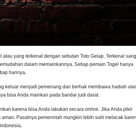
l atau yang terkenal dengan sebutan Toto Gelap. Terkenal sang
a kemudahan dalam memainkannya. Setiap pemain Togel hanya
iap harinya.
yang keluar menjadi pemenang dan berhak membawa hadiah uta
 bisa Anda mainkan pada bandar judi darat.
nkan karena bisa Anda lakukan secara online. Jika Anda pikir
ih aman. Pasalnya pemerintah mungkin lebih sulit melacak kare
Indonesia.