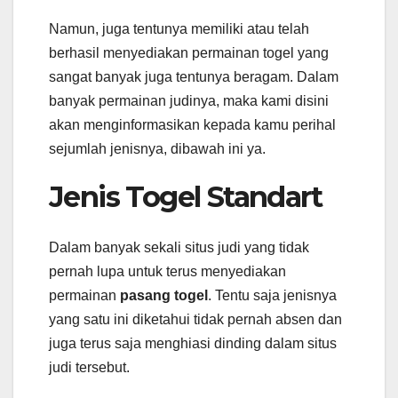
Namun, juga tentunya memiliki atau telah
berhasil menyediakan permainan togel yang
sangat banyak juga tentunya beragam. Dalam
banyak permainan judinya, maka kami disini
akan menginformasikan kepada kamu perihal
sejumlah jenisnya, dibawah ini ya.
Jenis Togel Standart
Dalam banyak sekali situs judi yang tidak
pernah lupa untuk terus menyediakan
permainan
pasang
togel
. Tentu saja jenisnya
yang satu ini diketahui tidak pernah absen dan
juga terus saja menghiasi dinding dalam situs
judi tersebut.