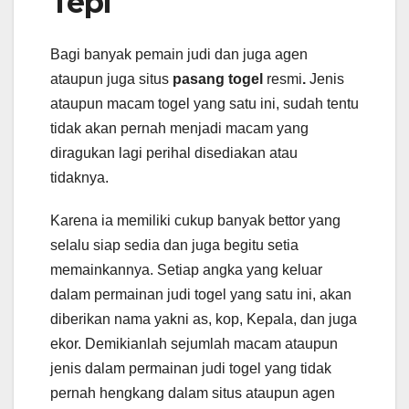
Tepi
Bagi banyak pemain judi dan juga agen
ataupun juga situs
pasang
togel
resmi
.
Jenis
ataupun macam togel yang satu ini, sudah tentu
tidak akan pernah menjadi macam yang
diragukan lagi perihal disediakan atau
tidaknya.
Karena ia memiliki cukup banyak bettor yang
selalu siap sedia dan juga begitu setia
memainkannya. Setiap angka yang keluar
dalam permainan judi togel yang satu ini, akan
diberikan nama yakni as, kop, Kepala, dan juga
ekor. Demikianlah sejumlah macam ataupun
jenis dalam permainan judi togel yang tidak
pernah hengkang dalam situs ataupun agen