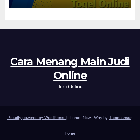
Cara Menang Main Judi
Online
Judi Online
Proudly powered by WordPress
|
Theme: News Way by
Themeansar
.
Home