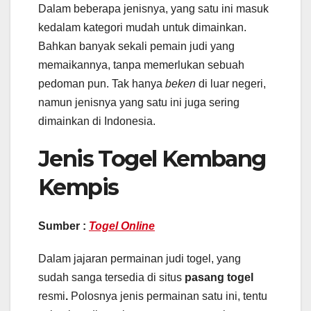
Dalam beberapa jenisnya, yang satu ini masuk
kedalam kategori mudah untuk dimainkan.
Bahkan banyak sekali pemain judi yang
memaikannya, tanpa memerlukan sebuah
pedoman pun. Tak hanya
beken
di luar negeri,
namun jenisnya yang satu ini juga sering
dimainkan di Indonesia.
Jenis Togel Kembang
Kempis
Sumber :
Togel Online
Dalam jajaran permainan judi togel, yang
sudah sanga tersedia di situs
pasang
togel
resmi
.
Polosnya jenis permainan satu ini, tentu