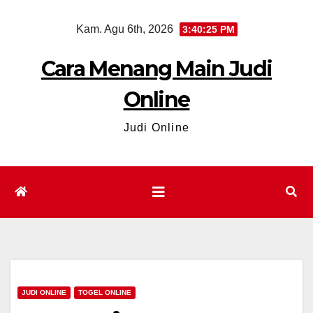
Skip
Kam. Agu 6th, 2026
3:40:25 PM
to
content
Cara Menang Main Judi
Online
Judi Online
JUDI ONLINE
TOGEL ONLINE