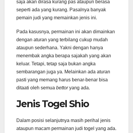
saja akan dirasa kurang pas ataupun berasa
seperti ada yang kurang. Pasalnya banyak
pemain judi yang memainkan jenis ini.
Pada kasusnya, permainan ini akan dimainkan
dengan aturan yang terbilang cukup mudah
ataupun sederhana. Yakni dengan hanya
menembak angka berapa sajakah yang akan
keluar. Tetapi, tetap saja bukan angka
sembarangan juga ya. Melainkan ada aturan
pasti yang memang harus benar-benar bisa
ditaati oleh semua
bettor
yang ada.
Jenis Togel Shio
Dalam posisi selanjutnya masih perihal jenis
ataupun macam permainan judi togel yang ada.