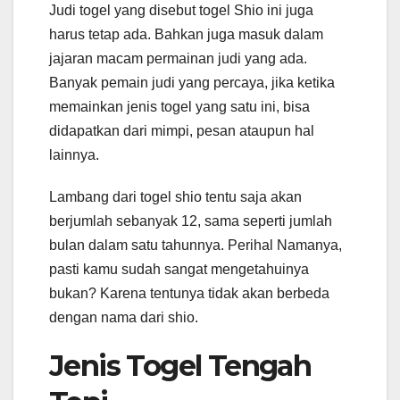
Judi togel yang disebut togel Shio ini juga
harus tetap ada. Bahkan juga masuk dalam
jajaran macam permainan judi yang ada.
Banyak pemain judi yang percaya, jika ketika
memainkan jenis togel yang satu ini, bisa
didapatkan dari mimpi, pesan ataupun hal
lainnya.
Lambang dari togel shio tentu saja akan
berjumlah sebanyak 12, sama seperti jumlah
bulan dalam satu tahunnya. Perihal Namanya,
pasti kamu sudah sangat mengetahuinya
bukan? Karena tentunya tidak akan berbeda
dengan nama dari shio.
Jenis Togel Tengah