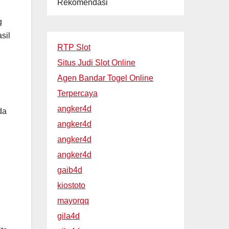
Rekomendasi
g
sil
RTP Slot
Situs Judi Slot Online
Agen Bandar Togel Online
Terpercaya
an
gker4d
da
angker4d
angker4d
angker4d
gaib4d
kiostoto
mayorqq
gila4d