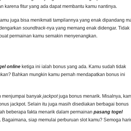
 karena fitur yang ada dapat membantu kamu nantinya.
kamu juga bisa menikmati tampilannya yang enak dipandang ma
endengarkan
soundtrack
-nya yang memang enak didengar. Tidak
uat permainan kamu semakin menyenangkan.
el online
ketiga ini ialah bonus yang ada. Kamu sudah tidak
kan? Bahkan mungkin kamu pernah mendapatkan bonus ini
an menjumpai banyak
jackpot
juga bonus menarik. Misalnya, ka
onus jackpot. Selain itu juga masih disediakan berbagai bonus
ulah beberapa fakta menarik dalam permainan
pasang togel
. Bagaimana, siap memulai perburuan slot kamu? Semoga har