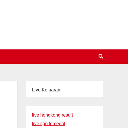
Live Keluaran
live hongkong result
live sgp tercepat