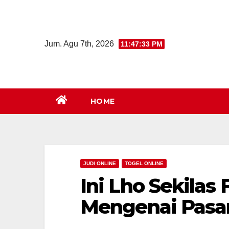
Skip
to
content
Jum. Agu 7th, 2026
11:47:34 PM
HOME
JUDI ONLINE
TOGEL ONLINE
Ini Lho Sekilas
Mengenai Pasan