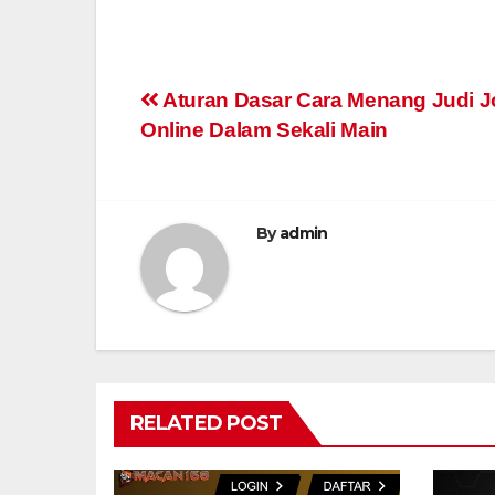
Navigasi
Aturan Dasar Cara Menang Judi J
Online Dalam Sekali Main
pos
By
admin
RELATED POST