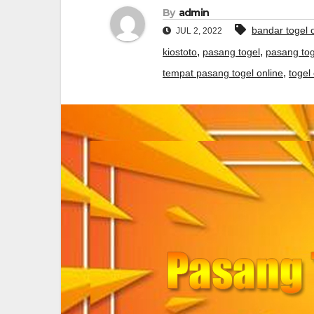
By
admin
bandar togel 
JUL 2, 2022
,
,
kiostoto
pasang togel
pasang tog
,
tempat pasang togel online
togel