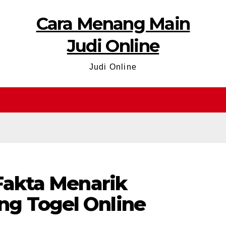
Cara Menang Main
Judi Online
Judi Online
 Fakta Menarik
g Togel Online