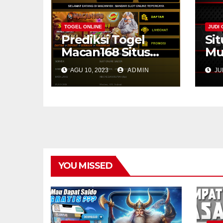
TOGEL ONLINE
JUDI 
Prediksi Togel
Sit
Macan168 Situs
Mu
Toto Minimal Bet
De
AGU 10, 2023
ADMIN
JUL
100 Perak Terbaik
Fr
Full Prize
YOU MISSED