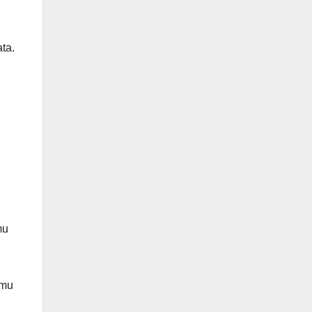
ta.
mu
imu