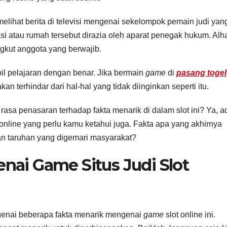
lihat berita di televisi mengenai sekelompok pemain judi yan
asi atau rumah tersebut dirazia oleh aparat penegak hukum. Alha
gkut anggota yang berwajib.
bil pelajaran dengan benar. Jika bermain
game
di
pasang togel
n terhindar dari hal-hal yang tidak diinginkan seperti itu.
sa penasaran terhadap fakta menarik di dalam slot ini? Ya, a
 online yang perlu kamu ketahui juga. Fakta apa yang akhirnya
n taruhan yang digemari masyarakat?
nai Game Situs Judi Slot
genai beberapa fakta menarik mengenai
game
slot online ini.