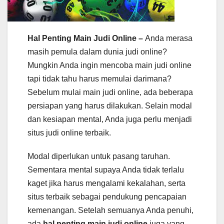
Hal Penting Main Judi Online –
Anda merasa
masih pemula dalam dunia judi online?
Mungkin Anda ingin mencoba main judi online
tapi tidak tahu harus memulai darimana?
Sebelum mulai main judi online, ada beberapa
persiapan yang harus dilakukan. Selain modal
dan kesiapan mental, Anda juga perlu menjadi
situs judi online terbaik.
Modal diperlukan untuk pasang taruhan.
Sementara mental supaya Anda tidak terlalu
kaget jika harus mengalami kekalahan, serta
situs terbaik sebagai pendukung pencapaian
kemenangan. Setelah semuanya Anda penuhi,
ada
hal penting main judi online
juga yang