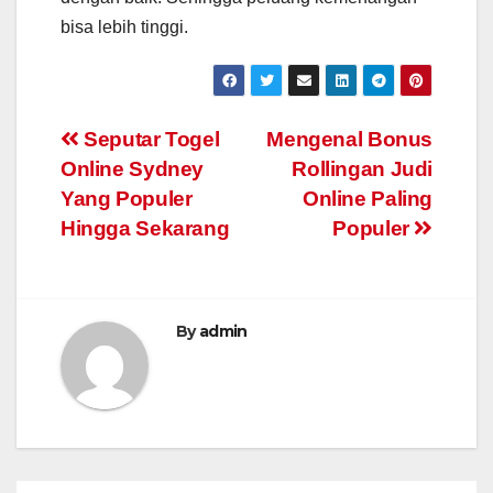
bisa lebih tinggi.
Navigasi
Seputar Togel
Mengenal Bonus
Online Sydney
Rollingan Judi
pos
Yang Populer
Online Paling
Hingga Sekarang
Populer
By
admin