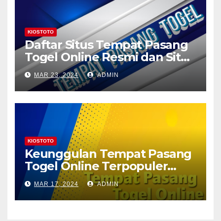
KIOSTOTO
Daftar Situs Tempat Pasang
Togel Online Resmi dan Situs
Toto Terpercaya dengan
MAR 23, 2024
ADMIN
Permainan Judi Online
Terlengkap
KIOSTOTO
Keunggulan Tempat Pasang
Togel Online Terpopuler
2024
MAR 17, 2024
ADMIN