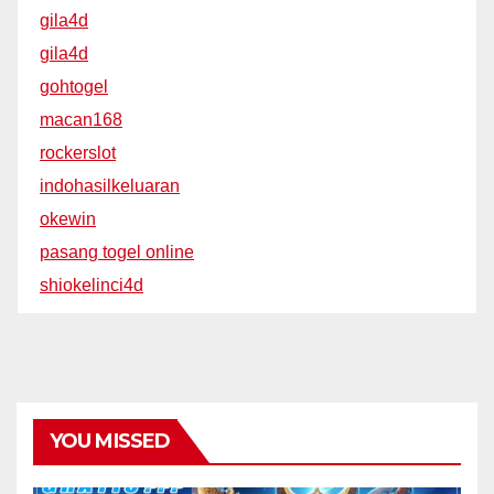
gila4d
gila4d
gohtogel
macan168
rockerslot
indohasilkeluaran
okewin
pasang togel online
shiokelinci4d
YOU MISSED