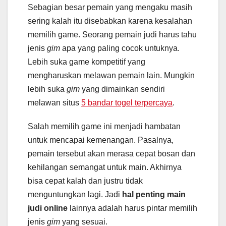
Sebagian besar pemain yang mengaku masih
sering kalah itu disebabkan karena kesalahan
memilih game. Seorang pemain judi harus tahu
jenis
gim
apa yang paling cocok untuknya.
Lebih suka game kompetitif yang
mengharuskan melawan pemain lain. Mungkin
lebih suka
gim
yang dimainkan sendiri
melawan situs
5 bandar togel terpercaya
.
Salah memilih game ini menjadi hambatan
untuk mencapai kemenangan. Pasalnya,
pemain tersebut akan merasa cepat bosan dan
kehilangan semangat untuk main. Akhirnya
bisa cepat kalah dan justru tidak
menguntungkan lagi. Jadi
hal penting main
judi online
lainnya adalah harus pintar memilih
jenis
gim
yang sesuai.