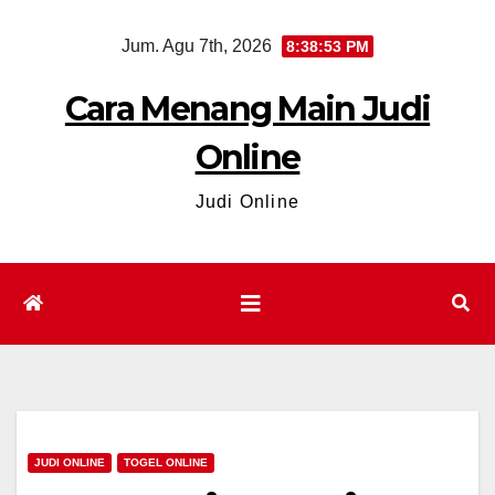
Skip
Jum. Agu 7th, 2026
8:38:54 PM
to
content
Cara Menang Main Judi
Online
Judi Online
JUDI ONLINE
TOGEL ONLINE