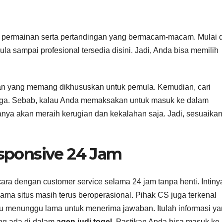
permainan serta pertandingan yang bermacam-macam. Mulai d
a sampai profesional tersedia disini. Jadi, Anda bisa memilih
nan yang memang dikhususkan untuk pemula. Kemudian, cari
juga. Sebab, kalau Anda memaksakan untuk masuk ke dalam
nya akan meraih kerugian dan kekalahan saja. Jadi, sesuaika
sponsive 24 Jam
ara dengan customer service selama 24 jam tanpa henti. Intiny
ama situs masih terus beroperasional. Pihak CS juga terkenal
lu menunggu lama untuk menerima jawaban. Itulah informasi y
ang ada di dalam
agen judi togel
. Pastikan Anda bisa masuk ke