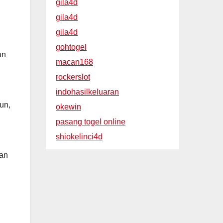
gila4d
gila4d
gila4d
gohtogel
an
macan168
rockerslot
indohasilkeluaran
un,
okewin
pasang togel online
shiokelinci4d
gan