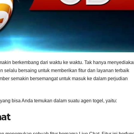
emakin berkembang dari waktu ke waktu. Tak hanya menyediaka
 selalu bersaing untuk memberikan fitur dan layanan terbaik
ember semakin bersemangat untuk masuk ke dalam perjudian
k yang bisa Anda temukan dalam suatu agen togel, yaitu:
hat
an menemukan sebuah fitur bernama Live Chat. Fitur ini berfun