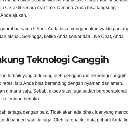
a CS aktif secara real-time. Dimana, Anda bisa langsung
 Anda ajukan.
engobrol bersama CS ini. Anda bisa menggunakan waktu panjan
n aktual. Sehingga, ketika Anda keluar dari Live Chat, Anda
kung Teknologi Canggih
nan terbaik yang didukung oleh penggunaan teknologi canggih.
h diretas, lalu Anda bisa bertanding dengan nyaman dan aman.
dan dimana saja. Sebab, akses situs juga sudah beroperasional
 ketentuan berlaku.
sudah terjaga dengan baik. Tidak akan ada pihak luar yang menc
di banned saat itu juga. Oleh karena itu, data pribadi Anda ti