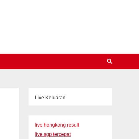
Live Keluaran
live hongkong result
live sgp tercepat