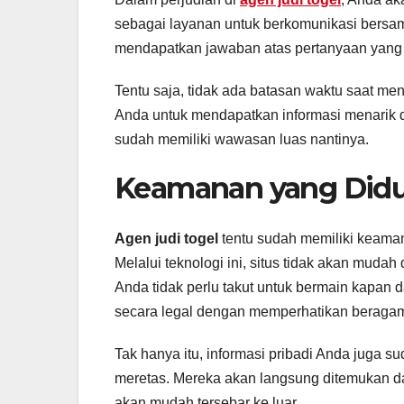
sebagai layanan untuk berkomunikasi bersam
mendapatkan jawaban atas pertanyaan yang
Tentu saja, tidak ada batasan waktu saat m
Anda untuk mendapatkan informasi menarik da
sudah memiliki wawasan luas nantinya.
Keamanan yang Didu
Agen judi togel
tentu sudah memiliki keama
Melalui teknologi ini, situs tidak akan muda
Anda tidak perlu takut untuk bermain kapan 
secara legal dengan memperhatikan beragam
Tak hanya itu, informasi pribadi Anda juga 
meretas. Mereka akan langsung ditemukan dan 
akan mudah tersebar ke luar.