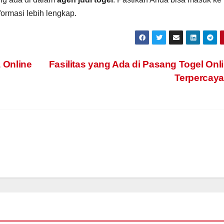
ormasi lebih lengkap.
 Online
Fasilitas yang Ada di Pasang Togel Onl
Terpercay