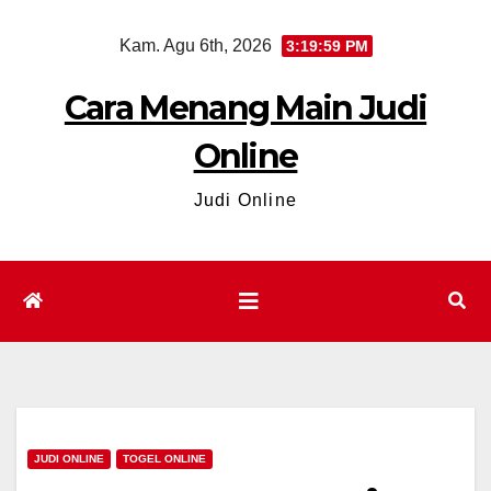
Skip
Kam. Agu 6th, 2026
3:19:59 PM
to
content
Cara Menang Main Judi
Online
Judi Online
JUDI ONLINE
TOGEL ONLINE