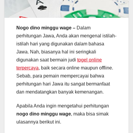
Nogo dino minggu wage –
Dalam
perhitungan Jawa, Anda akan mengenal istilah-
istilah hari yang digunakan dalam bahasa
Jawa. Nah, biasanya hal ini seringkali
digunakan saat bermain judi
togel online
terpercaya
, baik secara online maupun offline.
Sebab, para pemain mempercayai bahwa
perhitungan hari Jawa itu sangat bermanfaat
dan mendatangkan banyak kemenangan.
Apabila Anda ingin mengetahui perhitungan
nogo dino minggu wage
, maka bisa simak
ulasannya berikut ini.