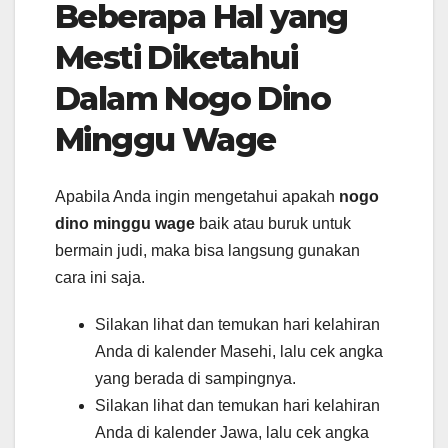
Beberapa Hal yang
Mesti Diketahui
Dalam Nogo Dino
Minggu Wage
Apabila Anda ingin mengetahui apakah
nogo
dino minggu wage
baik atau buruk untuk
bermain judi, maka bisa langsung gunakan
cara ini saja.
Silakan lihat dan temukan hari kelahiran
Anda di kalender Masehi, lalu cek angka
yang berada di sampingnya.
Silakan lihat dan temukan hari kelahiran
Anda di kalender Jawa, lalu cek angka