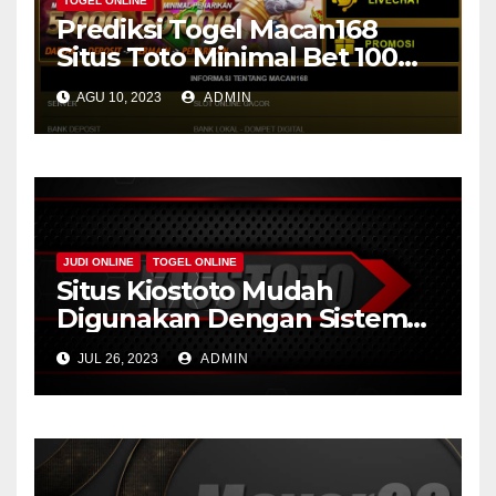
TOGEL ONLINE
Prediksi Togel Macan168
Situs Toto Minimal Bet 100
Perak Terbaik Full Prize
AGU 10, 2023
ADMIN
JUDI ONLINE
TOGEL ONLINE
Situs Kiostoto Mudah
Digunakan Dengan Sistem
Friendly
JUL 26, 2023
ADMIN