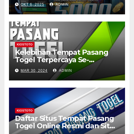
OKT 6, 2025
ADMIN
KIOSTOTO
Kelebihan Tempat Pasang
Togel Terpercaya Se-
Indonesia
MAR 30, 2024
ADMIN
KIOSTOTO
Daftar Situs Tempat Pasang
Togel Online Resmi dan Situs
Toto Terpercaya dengan