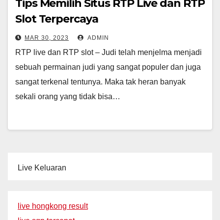
Tips Memilih Situs RTP Live dan RTP
Slot Terpercaya
MAR 30, 2023
ADMIN
RTP live dan RTP slot – Judi telah menjelma menjadi
sebuah permainan judi yang sangat populer dan juga
sangat terkenal tentunya. Maka tak heran banyak
sekali orang yang tidak bisa…
Live Keluaran
live hongkong result