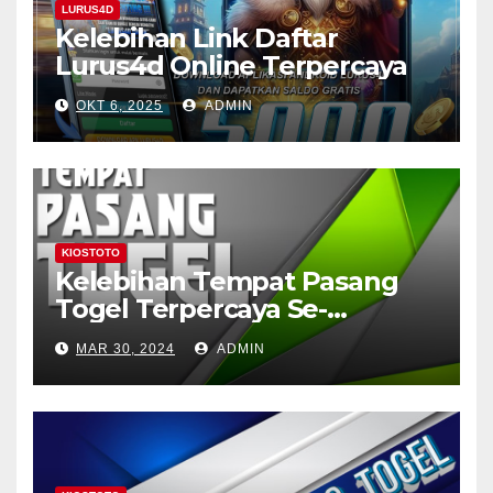
LURUS4D
Kelebihan Link Daftar
Lurus4d Online Terpercaya
OKT 6, 2025
ADMIN
KIOSTOTO
Kelebihan Tempat Pasang
Togel Terpercaya Se-
Indonesia
MAR 30, 2024
ADMIN