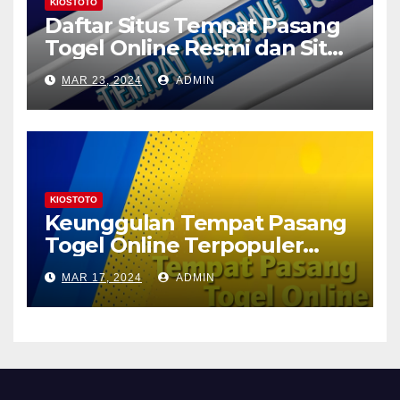
KIOSTOTO
Daftar Situs Tempat Pasang
Togel Online Resmi dan Situs
Toto Terpercaya dengan
MAR 23, 2024
ADMIN
Permainan Judi Online
Terlengkap
KIOSTOTO
Keunggulan Tempat Pasang
Togel Online Terpopuler
2024
MAR 17, 2024
ADMIN