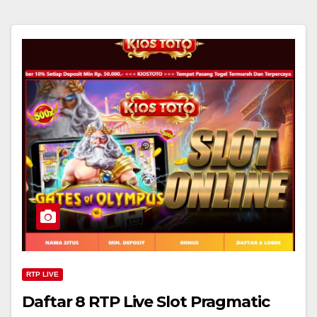
RTP LIVE
Daftar 8 RTP Live Slot Pragmatic