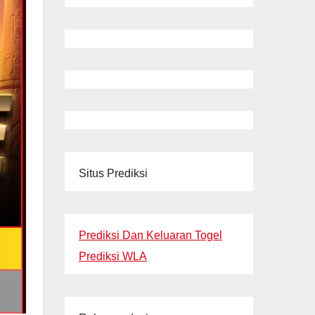
Situs Prediksi
Prediksi Dan Keluaran Togel
Prediksi WLA