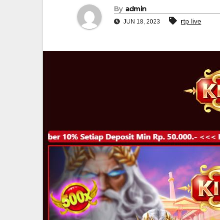
By
admin
rtp live
JUN 18, 2023