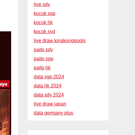
live sdy
kocok sgp
kocok hk
kocok syd
live draw kingkongpools
paito sdy
paito sgp
paito hk
data sgp 2024
data hk 2024
data sdy 2024
live draw japan
data germany plus