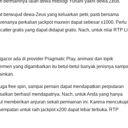
orm bermainnya ialah dewa mitologi Yunani yakni dewa Zeus.
t berwujud dewa Zeus yang keluarkan petir, pasti bersama
arenanya perkalian jackpot maxwin dapat sebesar x1000. Perlu
atter gratis yang dapat didapat gratis. Nach, untuk nilai RTP L
acor ada di provider Pragmatic Play, animasi dan topik
rmen yang digambarkan itu betul-betul banyak jenisnya sampa
ainkan.
uga free spin, sampai pemain dapat mendapatkan perputaran
misalkan berhasil mendapatnya. Nach, untuk Anda yang hanya
etul memberikan anjuran sekali permainan ini. Karena mencukup
sempatan untuk raih jackpot x200 dapat lebar terbuka. RTP