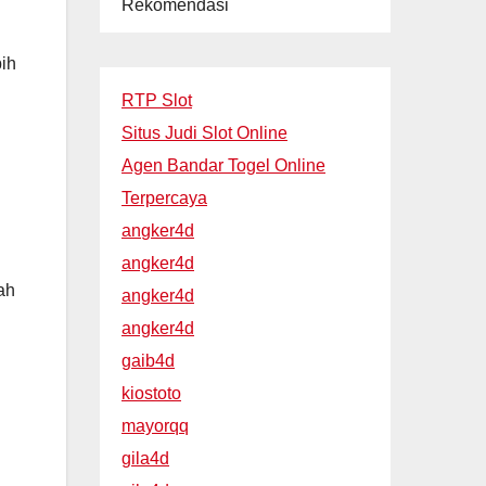
Rekomendasi
bih
RTP Slot
Situs Judi Slot Online
Agen Bandar Togel Online
Terpercaya
an
gker4d
angker4d
ah
angker4d
angker4d
gaib4d
kiostoto
mayorqq
gila4d