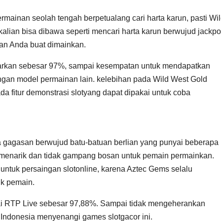
mainan seolah tengah berpetualang cari harta karun, pasti Wi
kalian bisa dibawa seperti mencari harta karun berwujud jackpo
uan Anda buat dimainkan.
warkan sebesar 97%, sampai kesempatan untuk mendapatkan
an model permainan lain. kelebihan pada Wild West Gold
ada fitur demonstrasi slotyang dapat dipakai untuk coba
agasan berwujud batu-batuan berlian yang punyai beberapa
menarik dan tidak gampang bosan untuk pemain permainkan.
untuk persaingan slotonline, karena Aztec Gems selalu
uk pemain.
ai RTP Live sebesar 97,88%. Sampai tidak mengeherankan
 Indonesia menyenangi games slotgacor ini.