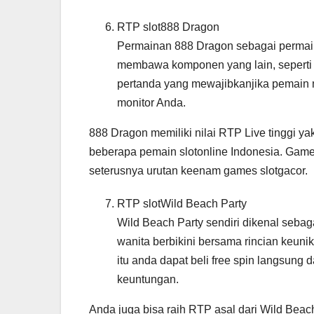
RTP slot888 Dragon
Permainan 888 Dragon sebagai permain
membawa komponen yang lain, seperti a
pertanda yang mewajibkanjika pemain m
monitor Anda.
888 Dragon memiliki nilai RTP Live tinggi ya
beberapa pemain slotonline Indonesia. Games
seterusnya urutan keenam games slotgacor.
RTP slotWild Beach Party
Wild Beach Party sendiri dikenal seb
wanita berbikini bersama rincian keun
itu anda dapat beli free spin langsung 
keuntungan.
Anda juga bisa raih RTP asal dari Wild Beac