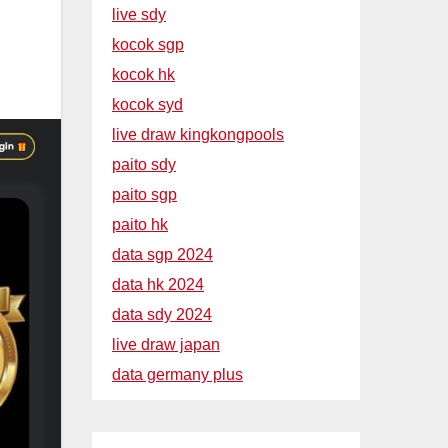
live sdy
kocok sgp
kocok hk
kocok syd
live draw kingkongpools
paito sdy
paito sgp
paito hk
data sgp 2024
data hk 2024
data sdy 2024
live draw japan
data germany plus