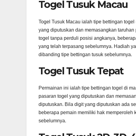
Togel Tusuk Macau
Togel Tusuk Macau ialah tipe bettingan togel
yang diputuskan dan memasangkan taruhan pad
togel tanpa perduli posisi angkanya, bebera
yang telah terpasang sebelumnya. Hadiah yang
dibanding tipe bettingan tusuk sebelumnya.
Togel Tusuk Tepat
Permainan ini ialah tipe bettingan togel di m
pasaran togel yang diputuskan dan memasang
diputuskan. Bila digit yang diputuskan ada se
beberapa pemain memiliki hak memperoleh k
sebelumnya.