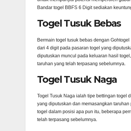
Bandar togel BBFS 6 Digit sediakan keuntung
Togel Tusuk Bebas
Bermain togel tusuk bebas dengan Gohtogel 
dari 4 digit pada pasaran togel yang diputu
diputuskan muncul pada keluaran hasil togel
taruhan yang telah terpasang sebelumnya.
Togel Tusuk Naga
Togel Tusuk Naga ialah tipe bettingan togel d
yang diputuskan dan memasangkan taruhan pad
togel dalam posisi apa pun itu, beberapa pe
telah terpasang sebelumnya.