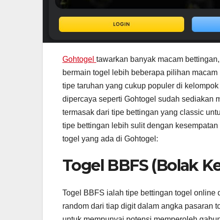
Gohtogel
tawarkan banyak macam bettingan, 
bermain togel lebih beberapa pilihan macam p
tipe taruhan yang cukup populer di kelompok 
dipercaya seperti Gohtogel sudah sediakan 
termasak dari tipe bettingan yang classic u
tipe bettingan lebih sulit dengan kesempata
togel yang ada di Gohtogel:
Togel BBFS (Bolak Ke
Togel BBFS ialah tipe bettingan togel onlin
random dari tiap digit dalam angka pasaran
untuk mempunyai potensi memperoleh gabunga