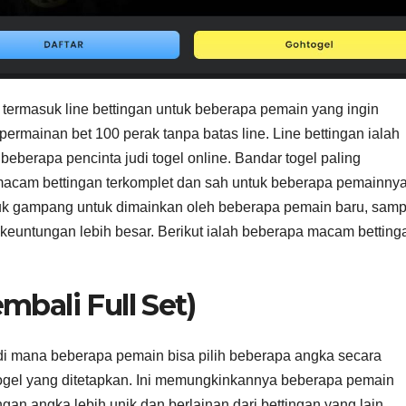
termasuk line bettingan untuk beberapa pemain yang ingin
ermainan bet 100 perak tanpa batas line. Line bettingan ialah
beberapa pencinta judi togel online. Bandar togel paling
macam bettingan terkomplet dan sah untuk beberapa pemainnya
ntuk gampang untuk dimainkan oleh beberapa pemain baru, samp
n keuntungan lebih besar. Berikut ialah beberapa macam betting
mbali Full Set)
e di mana beberapa pemain bisa pilih beberapa angka secara
 togel yang ditetapkan. Ini memungkinkannya beberapa pemain
n angka lebih unik dan berlainan dari bettingan yang lain.