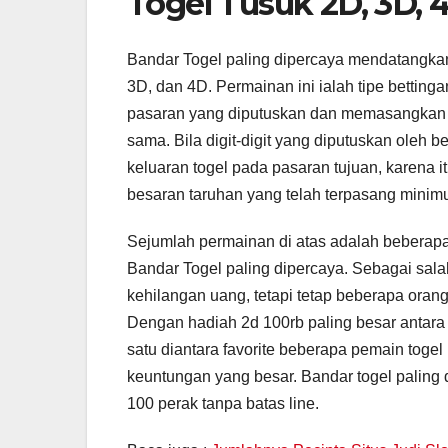
Togel Tusuk 2D, 3D, 
Bandar Togel paling dipercaya mendatangkan 
3D, dan 4D. Permainan ini ialah tipe bettinga
pasaran yang diputuskan dan memasangkan t
sama. Bila digit-digit yang diputuskan oleh 
keluaran togel pada pasaran tujuan, karena
besaran taruhan yang telah terpasang minim
Sejumlah permainan di atas adalah beberapa 
Bandar Togel paling dipercaya. Sebagai sala
kehilangan uang, tetapi tetap beberapa oran
Dengan hadiah 2d 100rb paling besar antara 
satu diantara favorite beberapa pemain to
keuntungan yang besar. Bandar togel paling 
100 perak tanpa batas line.