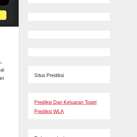
,
ai
Situs Prediksi
an
Prediksi Dan Keluaran Togel
Prediksi WLA