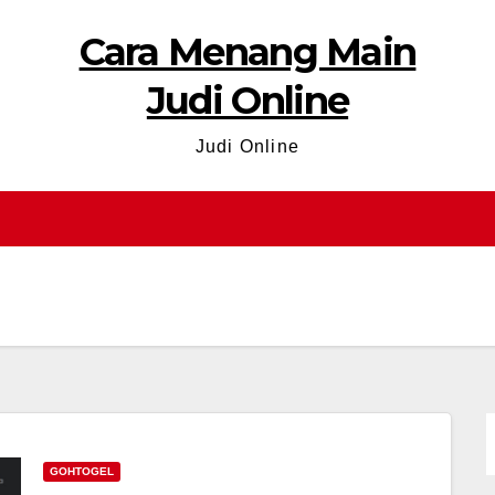
Cara Menang Main
Judi Online
Judi Online
GOHTOGEL