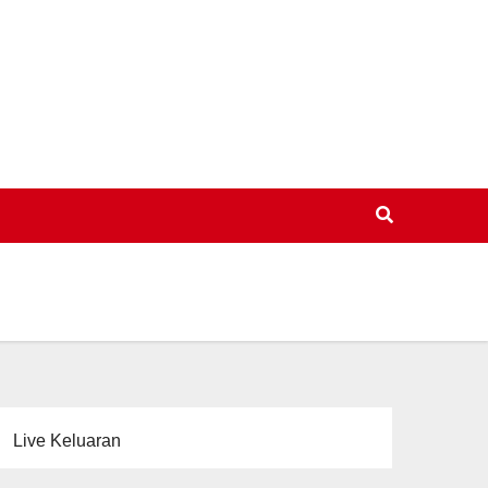
Live Keluaran