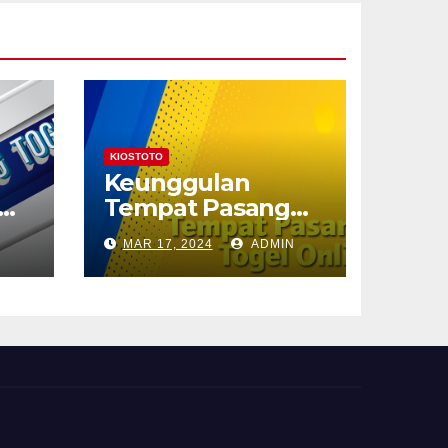
KIOSTOTO
Keunggulan
Tempat Pasang
Togel Online
N
MAR 17, 2024
ADMIN
Terpopuler 2024
a
kap