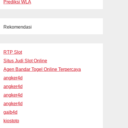
Prediksi WLA
Rekomendasi
RTP Slot
Situs Judi Slot Online
Agen Bandar Togel Online Terpercaya
an
gker4d
angker4d
angker4d
angker4d
gaib4d
kiostoto