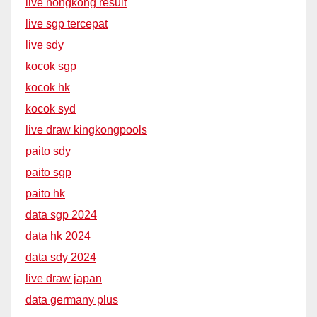
live hongkong result
live sgp tercepat
live sdy
kocok sgp
kocok hk
kocok syd
live draw kingkongpools
paito sdy
paito sgp
paito hk
data sgp 2024
data hk 2024
data sdy 2024
live draw japan
data germany plus