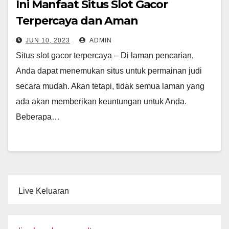
Ini Manfaat Situs Slot Gacor
Terpercaya dan Aman
JUN 10, 2023
ADMIN
Situs slot gacor terpercaya – Di laman pencarian,
Anda dapat menemukan situs untuk permainan judi
secara mudah. Akan tetapi, tidak semua laman yang
ada akan memberikan keuntungan untuk Anda.
Beberapa…
Live Keluaran