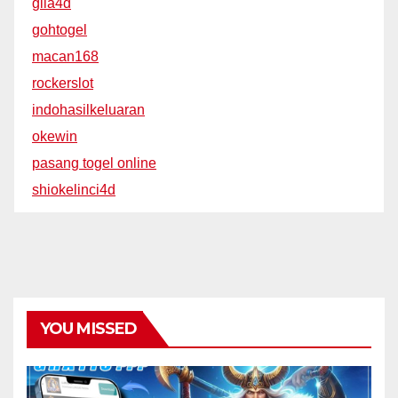
gila4d
gohtogel
macan168
rockerslot
indohasilkeluaran
okewin
pasang togel online
shiokelinci4d
YOU MISSED