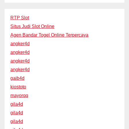
RTP Slot
Situs Judi Slot Online
Agen Bandar Togel Online Terpercaya
an
gker4d
angker4d
angker4d
angker4d
gaib4d
kiostoto
mayorqq
gila4d
gila4d
gila4d