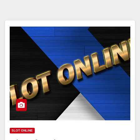
SLOT ONLINE