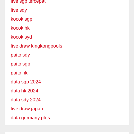
live sgp tercepat
live sdy
kocok sgp
kocok hk
kocok syd
live draw kingkongpools
paito sdy
paito sgp
paito hk
data sgp 2024
data hk 2024
data sdy 2024
live draw japan
data germany plus