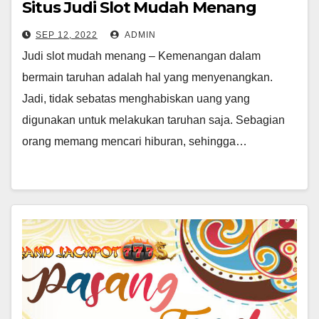
Situs Judi Slot Mudah Menang
SEP 12, 2022
ADMIN
Judi slot mudah menang – Kemenangan dalam
bermain taruhan adalah hal yang menyenangkan.
Jadi, tidak sebatas menghabiskan uang yang
digunakan untuk melakukan taruhan saja. Sebagian
orang memang mencari hiburan, sehingga…