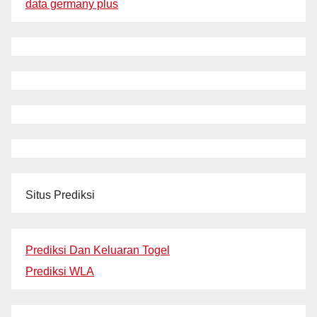
data germany plus
Situs Prediksi
Prediksi Dan Keluaran Togel
Prediksi WLA