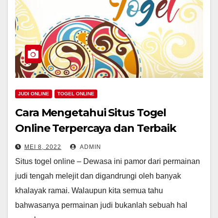
JUDI ONLINE
TOGEL ONLINE
Cara Mengetahui Situs Togel
Online Terpercaya dan Terbaik
MEI 8, 2022
ADMIN
Situs togel online – Dewasa ini pamor dari permainan
judi tengah melejit dan digandrungi oleh banyak
khalayak ramai. Walaupun kita semua tahu
bahwasanya permainan judi bukanlah sebuah hal