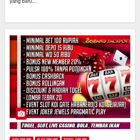
yang baru…
JUDI ONLINE
SLOT ONLINE
TOGEL ONLINE