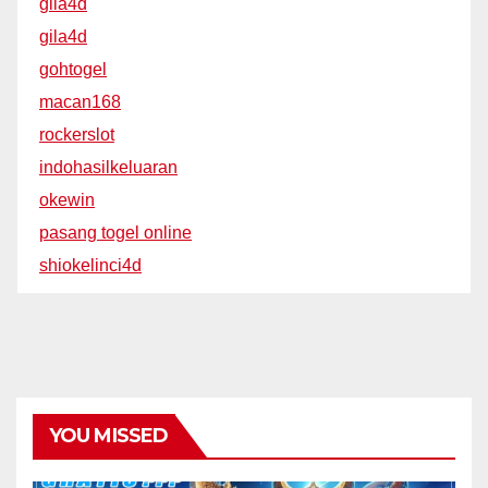
gila4d
gila4d
gohtogel
macan168
rockerslot
indohasilkeluaran
okewin
pasang togel online
shiokelinci4d
YOU MISSED