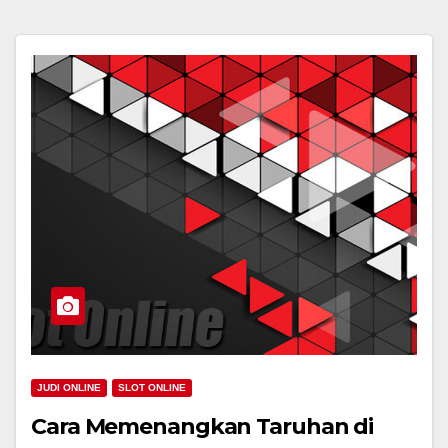
JUDI ONLINE
SLOT ONLINE
Cara Memenangkan Taruhan di