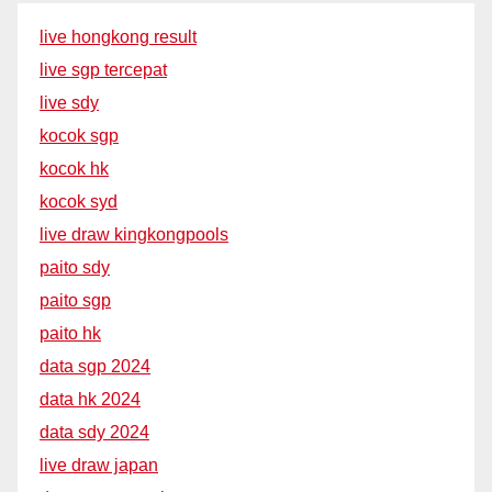
live hongkong result
live sgp tercepat
live sdy
kocok sgp
kocok hk
kocok syd
live draw kingkongpools
paito sdy
paito sgp
paito hk
data sgp 2024
data hk 2024
data sdy 2024
live draw japan