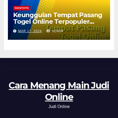
KIOSTOTO
Keunggulan Tempat Pasang
Togel Online Terpopuler
2024
MAR 17, 2024
ADMIN
Cara Menang Main Judi
Online
Judi Online