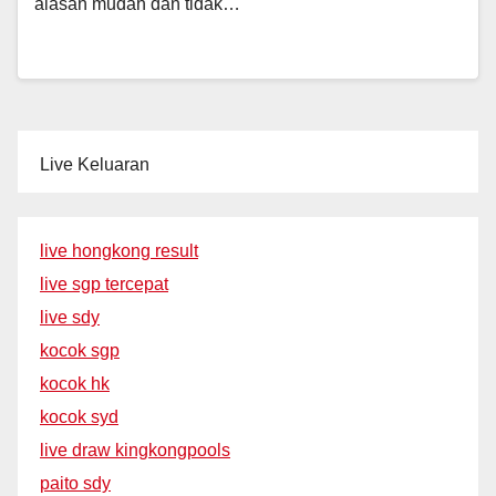
alasan mudah dan tidak…
Live Keluaran
live hongkong result
live sgp tercepat
live sdy
kocok sgp
kocok hk
kocok syd
live draw kingkongpools
paito sdy