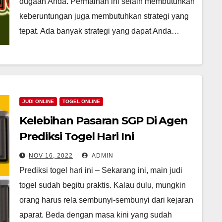
dugaan Anda. Permainan ini selain membutuhkan
keberuntungan juga membutuhkan strategi yang
tepat. Ada banyak strategi yang dapat Anda…
JUDI ONLINE
TOGEL ONLINE
Kelebihan Pasaran SGP Di Agen
Prediksi Togel Hari Ini
NOV 16, 2022
ADMIN
Prediksi togel hari ini – Sekarang ini, main judi
togel sudah begitu praktis. Kalau dulu, mungkin
orang harus rela sembunyi-sembunyi dari kejaran
aparat. Beda dengan masa kini yang sudah