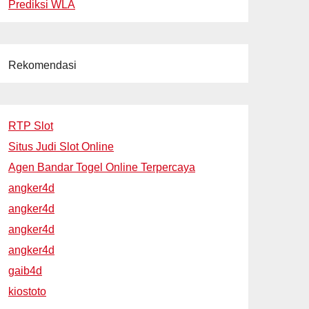
Prediksi WLA
Rekomendasi
RTP Slot
Situs Judi Slot Online
Agen Bandar Togel Online Terpercaya
an
gker4d
angker4d
angker4d
angker4d
gaib4d
kiostoto