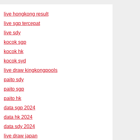
live hongkong result
live sgp tercepat
live sdy
kocok sgp
kocok hk
kocok syd
live draw kingkongpools
paito sdy
paito sgp
paito hk
data sgp 2024
data hk 2024
data sdy 2024
live draw japan