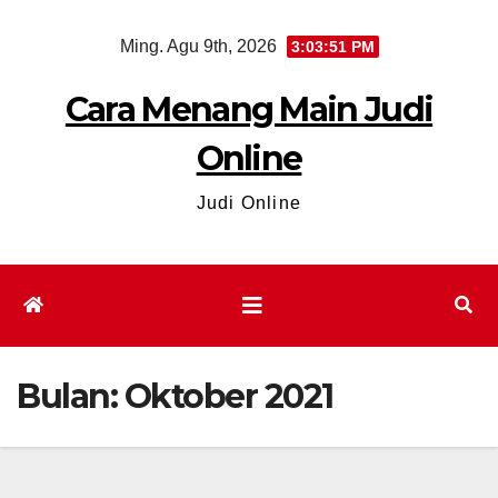
Skip
Ming. Agu 9th, 2026
3:03:52 PM
to
content
Cara Menang Main Judi
Online
Judi Online
Bulan:
Oktober 2021