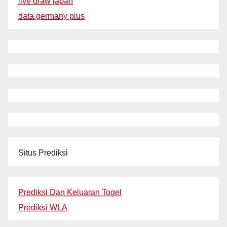
live draw japan
data germany plus
Situs Prediksi
Prediksi Dan Keluaran Togel
Prediksi WLA