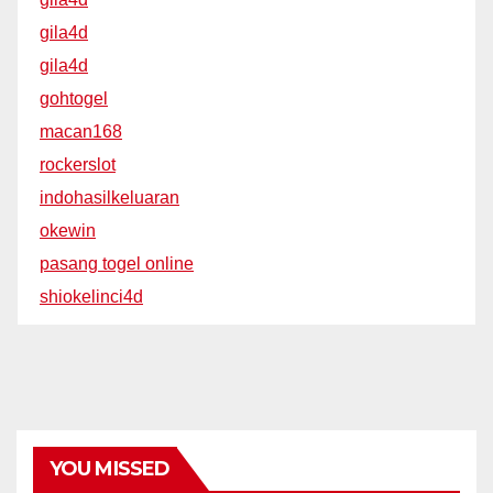
gila4d
gila4d
gohtogel
macan168
rockerslot
indohasilkeluaran
okewin
pasang togel online
shiokelinci4d
YOU MISSED