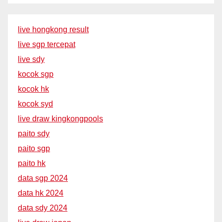
live hongkong result
live sgp tercepat
live sdy
kocok sgp
kocok hk
kocok syd
live draw kingkongpools
paito sdy
paito sgp
paito hk
data sgp 2024
data hk 2024
data sdy 2024