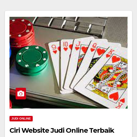
JUDI ONLINE
Ciri Website Judi Online Terbaik