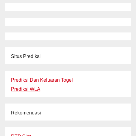
Situs Prediksi
Prediksi Dan Keluaran Togel
Prediksi WLA
Rekomendasi