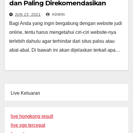
dan Paling Direkomendasikan
JUN 23, 2021
ADMIN
Bagi Anda yang ingin bergabung dengan website judi
online, tentu harus mengetahui ciri-ciri website-nya
terlebih dahulu agar terhindar dari situs palsu atau
abal-abal. Di bawah ini akan dijelaskan terkait apa…
Live Keluaran
live hongkong result
live sgp tercepat