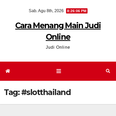
Skip
Sab. Agu 8th, 2026
8:26:06 PM
to
content
Cara Menang Main Judi
Online
Judi Online
Tag:
#slotthailand