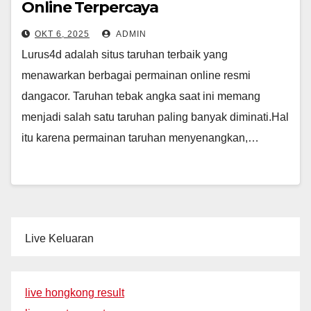
Online Terpercaya
OKT 6, 2025
ADMIN
Lurus4d adalah situs taruhan terbaik yang
menawarkan berbagai permainan online resmi
dangacor. Taruhan tebak angka saat ini memang
menjadi salah satu taruhan paling banyak diminati.Hal
itu karena permainan taruhan menyenangkan,…
Live Keluaran
live hongkong result