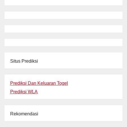
Situs Prediksi
Prediksi Dan Keluaran Togel
Prediksi WLA
Rekomendasi