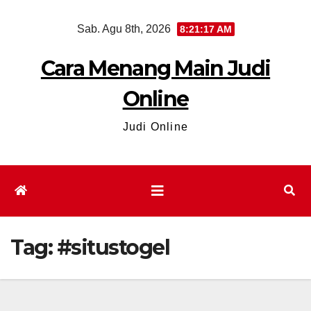
Skip
Sab. Agu 8th, 2026
8:21:17 AM
to
content
Cara Menang Main Judi
Online
Judi Online
Tag:
#situstogel