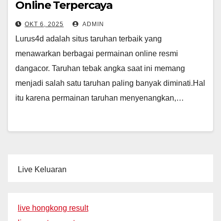
Online Terpercaya
OKT 6, 2025
ADMIN
Lurus4d adalah situs taruhan terbaik yang
menawarkan berbagai permainan online resmi
dangacor. Taruhan tebak angka saat ini memang
menjadi salah satu taruhan paling banyak diminati.Hal
itu karena permainan taruhan menyenangkan,…
Live Keluaran
live hongkong result