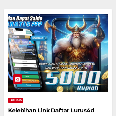
LURUS4D
Kelebihan Link Daftar Lurus4d