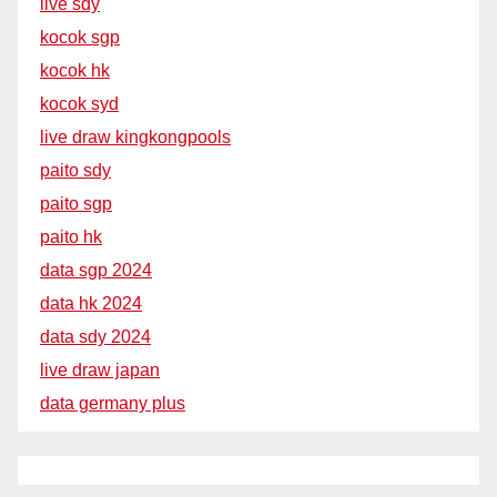
live sdy
kocok sgp
kocok hk
kocok syd
live draw kingkongpools
paito sdy
paito sgp
paito hk
data sgp 2024
data hk 2024
data sdy 2024
live draw japan
data germany plus