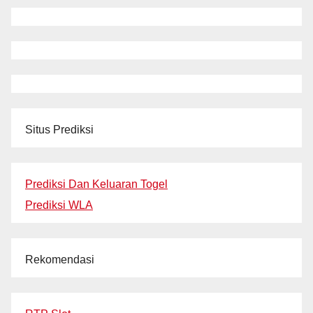
Situs Prediksi
Prediksi Dan Keluaran Togel
Prediksi WLA
Rekomendasi