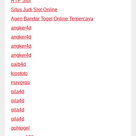
RTP Slot
Situs Judi Slot Online
Agen Bandar Togel Online Terpercaya
an
gker4d
angker4d
angker4d
angker4d
gaib4d
kiostoto
mayorqq
gila4d
gila4d
gila4d
gila4d
gohtogel