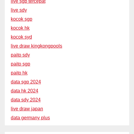
live sgp tercepat
live sdy
kocok sgp
kocok hk
kocok syd
live draw kingkongpools
paito sdy
paito sgp
paito hk
data sgp 2024
data hk 2024
data sdy 2024
live draw japan
data germany plus