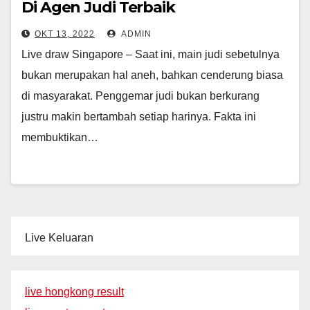
Di Agen Judi Terbaik
OKT 13, 2022
ADMIN
Live draw Singapore – Saat ini, main judi sebetulnya
bukan merupakan hal aneh, bahkan cenderung biasa
di masyarakat. Penggemar judi bukan berkurang
justru makin bertambah setiap harinya. Fakta ini
membuktikan…
Live Keluaran
live hongkong result