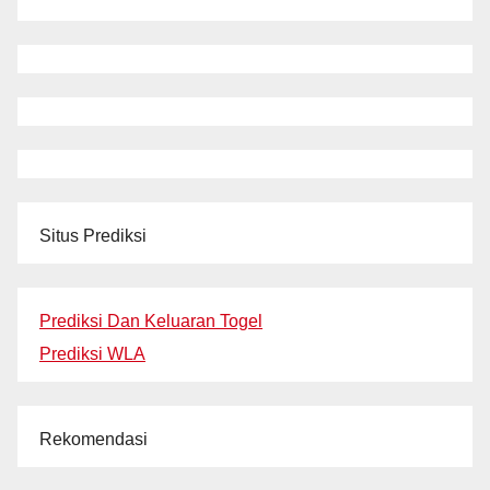
Situs Prediksi
Prediksi Dan Keluaran Togel
Prediksi WLA
Rekomendasi