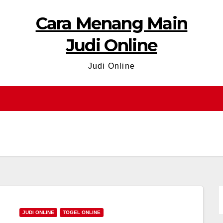
Cara Menang Main
Judi Online
Judi Online
JUDI ONLINE
TOGEL ONLINE