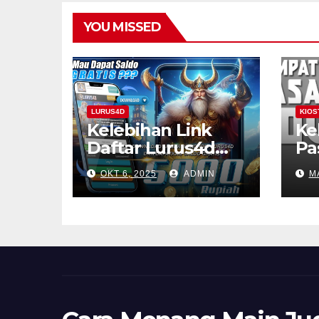
YOU MISSED
LURUS4D
KIOS
Kelebihan Link
Ke
Daftar Lurus4d
Pa
Online Terpercaya
Te
OKT 6, 2025
ADMIN
M
In