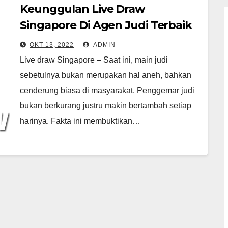
Keunggulan Live Draw
Singapore Di Agen Judi Terbaik
OKT 13, 2022
ADMIN
Live draw Singapore – Saat ini, main judi
sebetulnya bukan merupakan hal aneh, bahkan
cenderung biasa di masyarakat. Penggemar judi
bukan berkurang justru makin bertambah setiap
harinya. Fakta ini membuktikan…