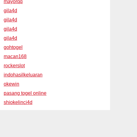
mayorqq
gila4d
gila4d
gila4d
gila4d
gohtogel
macan168
rockerslot
indohasilkeluaran
okewin
pasang togel online
shiokelinci4d