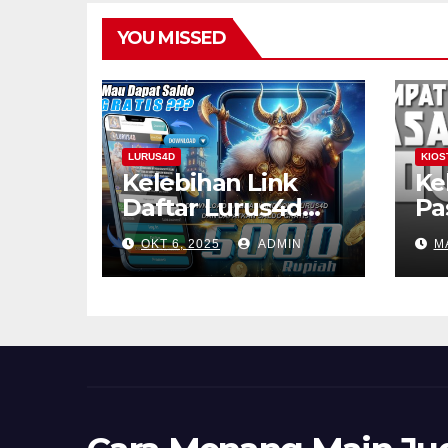
YOU MISSED
LURUS4D
KIOS
Kelebihan Link
Ke
Daftar Lurus4d
Pa
Online Terpercaya
Te
OKT 6, 2025
ADMIN
M
In