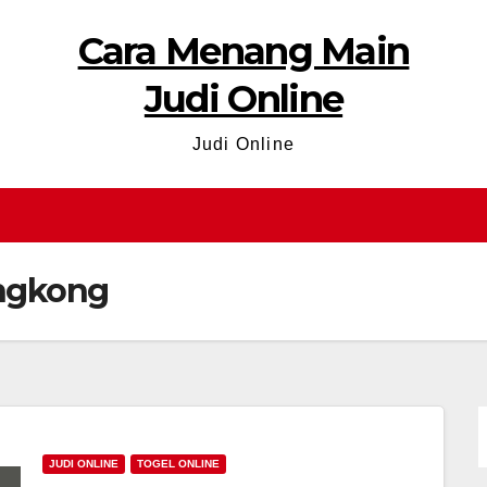
Cara Menang Main
Judi Online
Judi Online
ongkong
JUDI ONLINE
TOGEL ONLINE