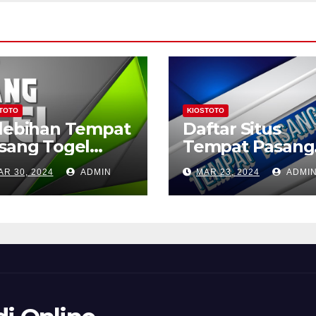
TOTO
KIOSTOTO
lebihan Tempat
Daftar Situs
sang Togel
Tempat Pasang
rpercaya Se-
Togel Online
AR 30, 2024
ADMIN
MAR 23, 2024
ADMI
donesia
Resmi dan Situs
Toto Terpercay
dengan
Permainan Judi
Online Terleng