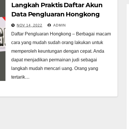
Langkah Praktis Daftar Akun
Data Pengluaran Hongkong
NOV 14, 2022
ADMIN
Daftar Pengluaran Hongkong – Berbagai macam
cara yang mudah sudah orang lakukan untuk
memperoleh keuntungan dengan cepat. Anda
dapat menjadikan permainan judi sebagai
langkah mudah mencari uang. Orang yang
tertarik…