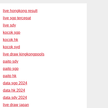
live hongkong result
live sgp tercepat
live sdy
kocok sgp
kocok hk
kocok syd
live draw kingkongpools
paito sdy
paito sgp
paito hk
data sgp 2024
data hk 2024
data sdy 2024
live draw japan