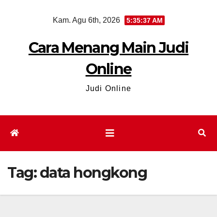
Skip
Kam. Agu 6th, 2026
5:35:37 AM
to
content
Cara Menang Main Judi
Online
Judi Online
Tag:
data hongkong