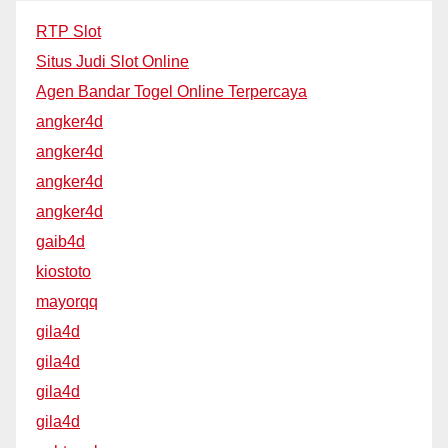
RTP Slot
Situs Judi Slot Online
Agen Bandar Togel Online Terpercaya
an
gker4d
angker4d
angker4d
angker4d
gaib4d
kiostoto
mayorqq
gila4d
gila4d
gila4d
gila4d