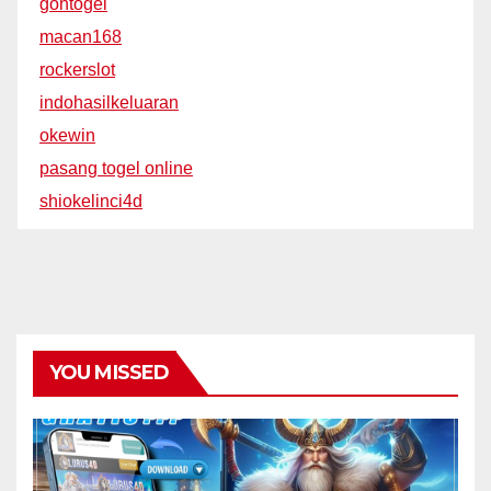
gohtogel
macan168
rockerslot
indohasilkeluaran
okewin
pasang togel online
shiokelinci4d
YOU MISSED