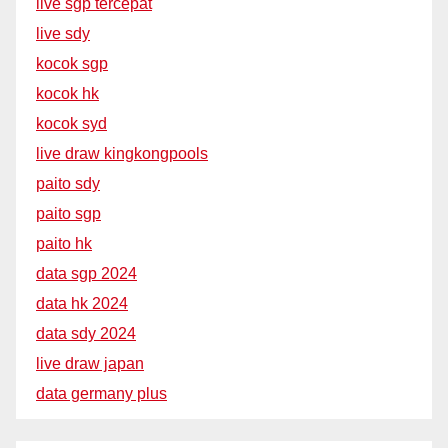
live sgp tercepat
live sdy
kocok sgp
kocok hk
kocok syd
live draw kingkongpools
paito sdy
paito sgp
paito hk
data sgp 2024
data hk 2024
data sdy 2024
live draw japan
data germany plus