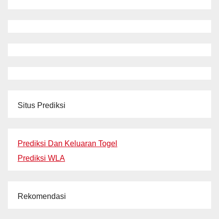
Situs Prediksi
Prediksi Dan Keluaran Togel
Prediksi WLA
Rekomendasi