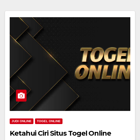
JUDI ONLINE
TOGEL ONLINE
Ketahui Ciri Situs Togel Online