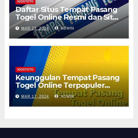
KIOSTOTO
Daftar Situs Tempat Pasang
Togel Online Resmi dan Situs
Toto Terpercaya dengan
MAR 23, 2024
ADMIN
Permainan Judi Online
Terlengkap
KIOSTOTO
Keunggulan Tempat Pasang
Togel Online Terpopuler
2024
MAR 17, 2024
ADMIN